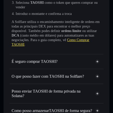
Seleciona
TAOSHI
como o token que queres comprar ou
vender
Introduz o montante e confirma a troca
A Solflare utiliza o encaminhamento inteligente de ordens em
todas as principais DEX para encontrar o melhor preço
disponível. Também podes definir
ordens limite
ou utilizar
DCA
(custo médio em dólares) para automatizares as tuas
negociações. Para o guia completo, vê
Como Comprar
TAOSHI
.
É seguro comprar TAOSHI?
TAOSHI
não está verificado
O que posso fazer com TAOSHI na Solflare?
TAOSHI
Carteira Solflare
Trocar instantaneamente
— trocar TAOSHI por SOL,
Posso enviar TAOSHI de forma privada na
USDC ou milhares de outros tokens Solana com
Solana?
encaminhamento inteligente de ordens para obteres o
Agregador de Privacidade
melhor preço disponível
Como posso armazenarTAOSHI de forma segura?
Definir ordens limite
— automatizar transações ao teu