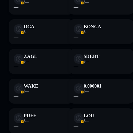
$—
$—
—
—
OGA
BONGA
$—
$—
—
—
ZAGL
$DEBT
$—
$—
—
—
WAKE
0.000001
$—
$—
—
—
PUFF
LOU
$—
$—
—
—