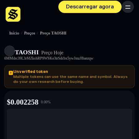
Descarregar agora
Menu
Início
/
Preços
/
Preço TAOSHI
TAOSHI
Preço Hoje
6MMdrc39L3rMZkshRP9WSKe3trSdcbx5ywJmzJBanzqw
Unverified token
Multiple tokens can use the same name and symbol. Always
do your own research before buying.
$
0.002258
0.00
%