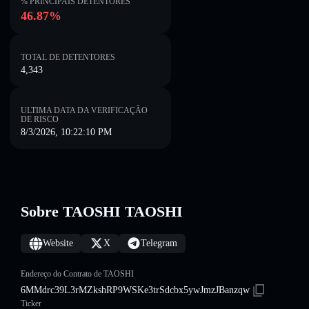
% PRINCIPAIS DETENTORES
46.87%
TOTAL DE DETENTORES
4,343
ULTIMA DATA DA VERIFICAÇÃO
DE RISCO
8/3/2026, 10:22:10 PM
Sobre TAOSHI TAOSHI
Website
X
Telegram
Endereço do Contrato de TAOSHI
6MMdrc39L3rMZkshRP9WSKe3trSdcbx5ywJmzJBanzqw
Ticker