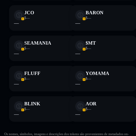
JCO
BARON
$—
$—
—
—
SEAMANIA
$MT
$—
$—
—
—
FLUFF
YOMAMA
$—
$—
—
—
BLINK
AOR
$—
$—
—
—
Os nomes, símbolos, imagens e descrições dos tokens são provenientes de metadados on-