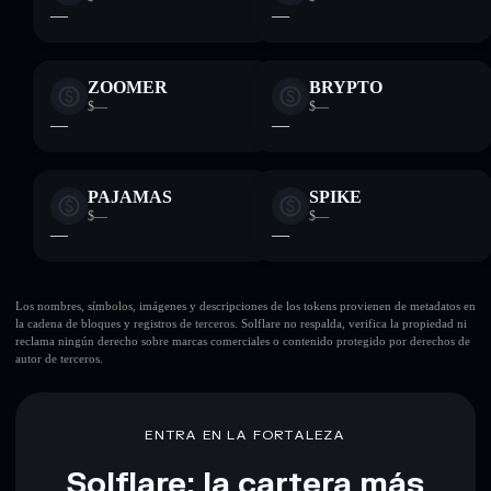
—
—
ZOOMER
BRYPTO
$—
$—
—
—
PAJAMAS
SPIKE
$—
$—
—
—
Los nombres, símbolos, imágenes y descripciones de los tokens provienen de metadatos en
la cadena de bloques y registros de terceros. Solflare no respalda, verifica la propiedad ni
reclama ningún derecho sobre marcas comerciales o contenido protegido por derechos de
autor de terceros.
ENTRA EN LA FORTALEZA
Solflare: la cartera más