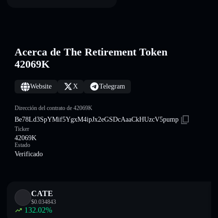
Acerca de The Retirement Token
42069K
Website
X
Telegram
Dirección del contrato de 42069K
Be78Ld3SpYMif5YgxM4ipJx2eGSDcAaaCkHUzcV5pump
Ticker
42069K
Estado
Verificado
CATE
$
0.034843
132.02
%