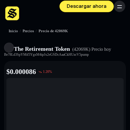
Descargar ahora
Menú
Inicio
/
Precios
/
Precio de 42069K
The Retirement Token
(42069K)
Precio hoy
Be78Ld3SpYMif5YgxM4ipJx2eGSDcAaaCkHUzcV5pump
$
0.000086
1.20
%