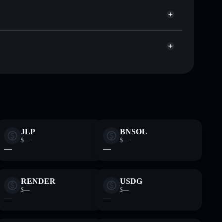
ublicamente as carteiras usando o Agregador de
Agregador de Privacidade
me, capitalização de mercado e liquidez de USX
Dk5mQARGc1TDYoyVnSyRdds1t4PbtohCD6p3tgG
stodial onde controlas as tuas chaves privadas
JLP
BNSOL
$—
$—
—
—
RENDER
USDG
$—
$—
—
—