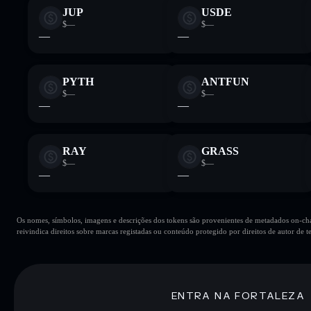
JUP
USDE
$—
$—
—
—
PYTH
ANTFUN
$—
$—
—
—
RAY
GRASS
$—
$—
—
—
Os nomes, símbolos, imagens e descrições dos tokens são provenientes de metadados on-chai
reivindica direitos sobre marcas registadas ou conteúdo protegido por direitos de autor de te
ENTRA NA FORTALEZA