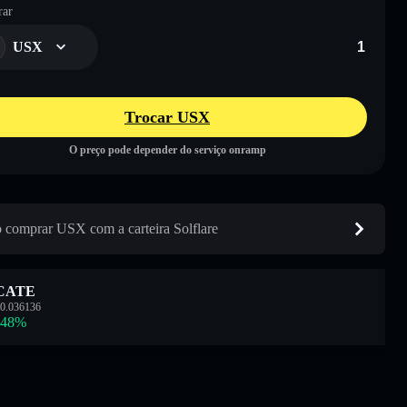
ar
USX
Trocar USX
O preço pode depender do serviço onramp
comprar USX com a carteira Solflare
CATE
0.036136
.48
%