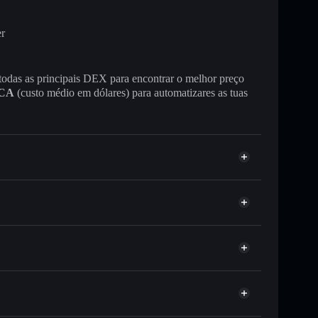
er
 todas as principais DEX para encontrar o melhor preço
CA
(custo médio em dólares) para automatizares as tuas
u milhares de outros tokens Solana com
r preço disponível
e
USX
eço-alvo para USX
tempo em USX
-custodial
Solflare