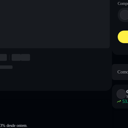
Compr
Como 
$
53
63%
desde ontem.