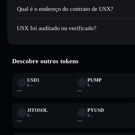
Enviar de forma privada
— transferir USX sem associar p
Privacidade integrado da Solflare
Qual é o endereço do contrato de USX?
Acompanhar em tempo real
— monitorizar o preço, volu
USX
6Frrz
Manter em segurança
— guardar USX numa carteira não-cu
USX foi auditado ou verificado?
USX
Carteira Solflare
USX
verificado
Descobre outros tokens
USD1
PUMP
$—
$—
—
—
JITOSOL
PYUSD
$—
$—
—
—