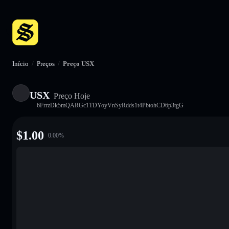
Início
/
Preços
/
Preço USX
USX
Preço Hoje
6FrrzDk5mQARGc1TDYoyVnSyRdds1t4PbtohCD6p3tgG
$
1.00
0.00
%