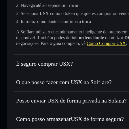
Navega até ao separador Trocar
Seleciona
USX
como o token que queres comprar ou vend
Introduz o montante e confirma a troca
A Solflare utiliza o encaminhamento inteligente de ordens em
disponível. Também podes definir
ordens limite
ou utilizar
D
negociações. Para o guia completo, vê
Como Comprar USX
.
É seguro comprar USX?
USX
token verificado
O que posso fazer com USX na Solflare?
USX
Carteira Solflare
Posso enviar USX de forma privada na Solana?
Trocar instantaneamente
— trocar USX por SOL, USDC o
encaminhamento inteligente de ordens para obteres o melho
Carteira Solflare
Agregador de Privacidad
Definir ordens limite
— automatizar transações ao teu pr
Como posso armazenarUSX de forma segura?
Utilizar DCA
— investir de forma faseada ao longo do 
USX
carteira não