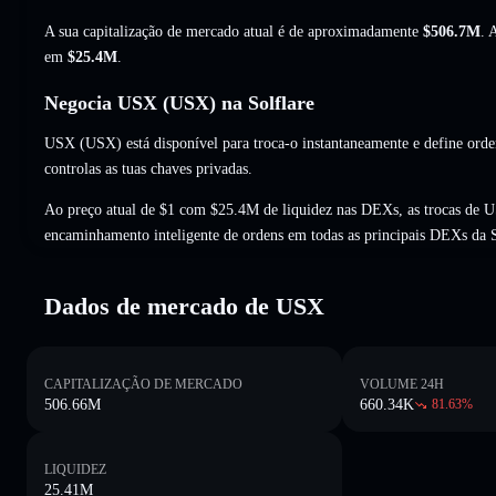
A sua capitalização de mercado atual é de aproximadamente
$506.7M
. 
em
$25.4M
.
Negocia USX (USX) na Solflare
USX (USX) está disponível para troca-o instantaneamente e define orde
controlas as tuas chaves privadas.
Ao preço atual de $1 com $25.4M de liquidez nas DEXs, as trocas de 
encaminhamento inteligente de ordens em todas as principais DEXs da 
Dados de mercado de USX
CAPITALIZAÇÃO DE MERCADO
VOLUME 24H
506.66M
660.34K
81.63
%
LIQUIDEZ
25.41M