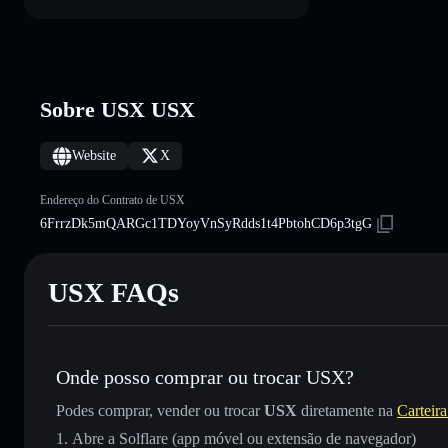
Sobre USX USX
Website
X
Endereço do Contrato de USX
6FrrzDk5mQARGc1TDYoyVnSyRdds1t4PbtohCD6p3tgG
USX FAQs
Onde posso comprar ou trocar USX?
Podes comprar, vender ou trocar
USX
diretamente na
Carteira
Abre a Solflare (app móvel ou extensão de navegador)