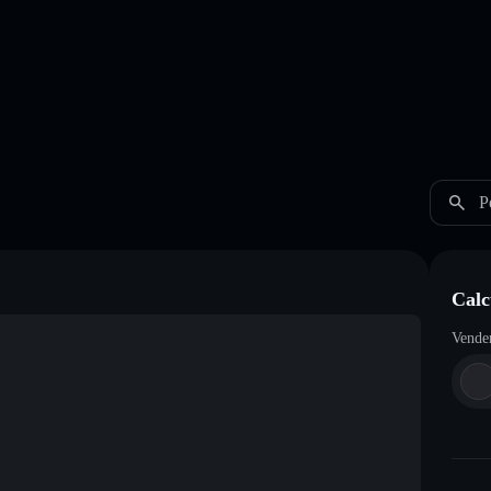
P
Calc
Vende