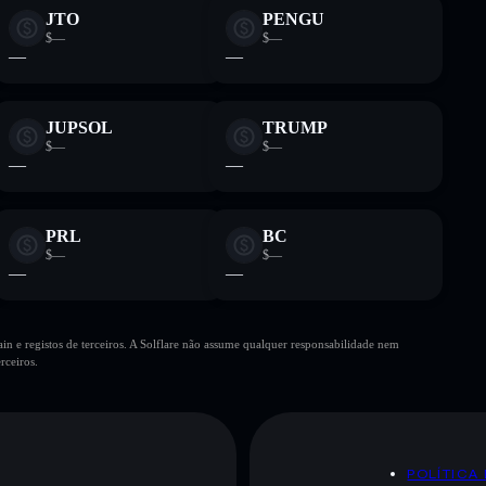
JTO
PENGU
$—
$—
—
—
JUPSOL
TRUMP
$—
$—
—
—
PRL
BC
$—
$—
—
—
n e registos de terceiros. A Solflare não assume qualquer responsabilidade nem
rceiros.
POLÍTICA