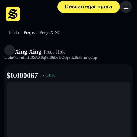
Descarregar agora
Menu
Início
/
Preços
/
Preço XING
Xing Xing
Preço Hoje
5JcdnWEwuHh1v3SAARq8zH9tEwDQGpaHzBrZ81m4pump
$
0.000067
1.47
%