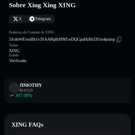
Sobre Xing Xing XING
X
Telegram
Endereço do Contrato de XING
5JcdnWEwuHh1v3SAARq8zH9tEwDQGpaHzBrZ81m4pump
Ticker
XING
Estado
Verificado
JIMOTHY
$
0.01529
307.08
%
XING FAQs