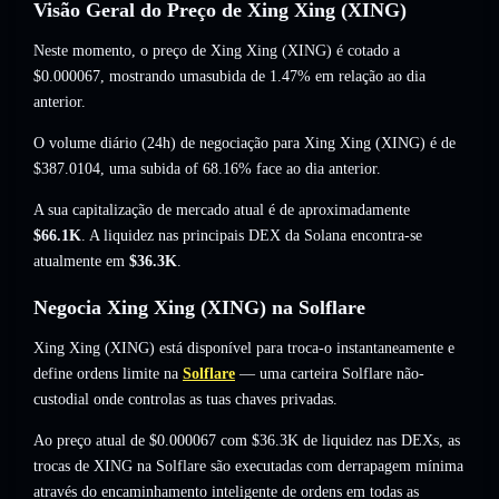
Visão Geral do Preço de Xing Xing (XING)
Neste momento, o preço de Xing Xing (XING) é cotado a
$0.000067
, mostrando umasubida de 1.47%
em relação ao dia
anterior.
O volume diário (24h) de negociação para Xing Xing (XING) é de
$387.0104
,
uma subida of 68.16%
face ao dia anterior.
A sua capitalização de mercado atual é de aproximadamente
$66.1K
. A liquidez nas principais DEX da Solana encontra-se
atualmente em
$36.3K
.
Negocia Xing Xing (XING) na Solflare
Xing Xing (XING) está disponível para troca-o instantaneamente e
define ordens limite na
Solflare
— uma carteira Solflare não-
custodial onde controlas as tuas chaves privadas.
Ao preço atual de $0.000067 com $36.3K de liquidez nas DEXs, as
trocas de XING na Solflare são executadas com derrapagem mínima
através do encaminhamento inteligente de ordens em todas as