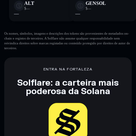
ALT
GENSOL
$—
$—
—
—
Os nomes, símbolos, imagens e descrições dos tokens são provenientes de metadados on-
chain e registos de terceiros. A Solflare não assume qualquer responsabilidade nem
reivindica direitos sobre marcas registadas ou conteúdo protegido por direitos de autor de
terceiros.
ENTRA NA FORTALEZA
Solflare: a carteira mais
poderosa da Solana