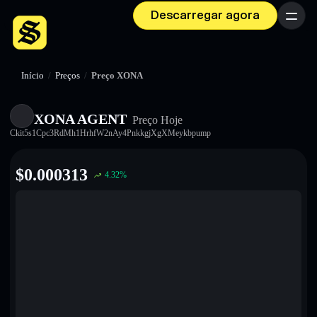
Descarregar agora
Menu
Início
/
Preços
/
Preço XONA
XONA AGENT
Preço Hoje
Ckit5s1Cpc3RdMh1HrhfW2nAy4PnkkgjXgXMeykbpump
$
0.000313
4.32
%