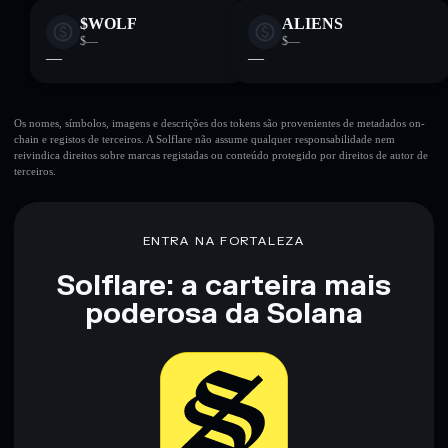
$WOLF
ALIENS
$—
$—
—
—
Os nomes, símbolos, imagens e descrições dos tokens são provenientes de metadados on-
chain e registos de terceiros. A Solflare não assume qualquer responsabilidade nem
reivindica direitos sobre marcas registadas ou conteúdo protegido por direitos de autor de
terceiros.
ENTRA NA FORTALEZA
Solflare: a carteira mais
poderosa da Solana