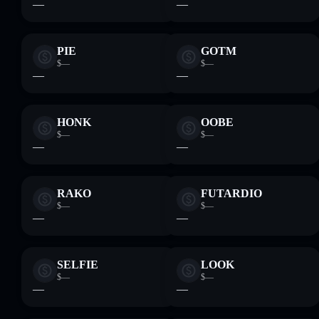
—
—
PIE
GOTM
$—
$—
—
—
HONK
OOBE
$—
$—
—
—
RAKO
FUTARDIO
$—
$—
—
—
SELFIE
LOOK
$—
$—
—
—