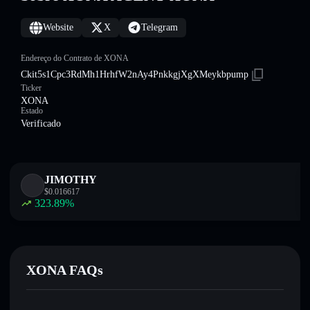
Website
X
Telegram
Endereço do Contrato de XONA
Ckit5s1Cpc3RdMh1HrhfW2nAy4PnkkgjXgXMeykbpump
Ticker
XONA
Estado
Verificado
JIMOTHY
$
0.016617
323.89
%
XONA FAQs