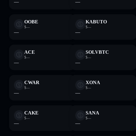
—
—
OOBE
KABUTO
$—
$—
—
—
ACE
SOLVBTC
$—
$—
—
—
CWAR
XONA
$—
$—
—
—
CAKE
SANA
$—
$—
—
—