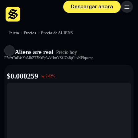
Descargar ahora
Menú
Inicio
/
Precios
/
Precio de ALIENS
Aliens are real
Precio hoy
F5tfztTnE4sYsMhZT5KrFpWvHmYSfJZoRjCuxKPbpump
$
0.000259
2.82
%