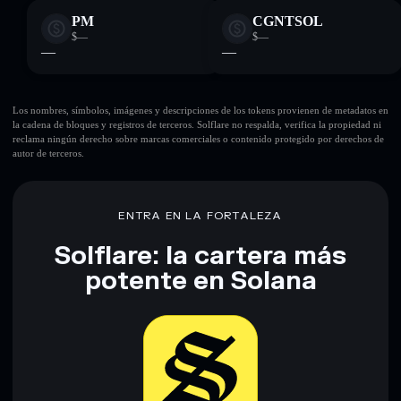
PM
CGNTSOL
$—
$—
—
—
Los nombres, símbolos, imágenes y descripciones de los tokens provienen de metadatos en
la cadena de bloques y registros de terceros. Solflare no respalda, verifica la propiedad ni
reclama ningún derecho sobre marcas comerciales o contenido protegido por derechos de
autor de terceros.
ENTRA EN LA FORTALEZA
Solflare: la cartera más
potente en Solana