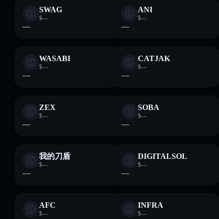
SWAG
ANI
$—
$—
—
—
WASABI
CATJAK
$—
$—
—
—
ZEX
SOBA
$—
$—
—
—
我的刀盾
DIGITALSOL
$—
$—
—
—
AFC
INFRA
$—
$—