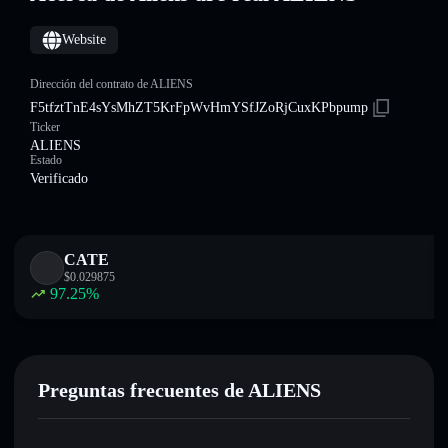
Website
Dirección del contrato de ALIENS
F5tfztTnE4sYsMhZT5KrFpWvHmYSfJZoRjCuxKPbpump
Ticker
ALIENS
Estado
Verificado
CATE
$
0.029875
97.25
%
Preguntas frecuentes de ALIENS