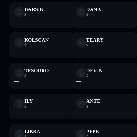
BARSIK
DANK
$—
$—
—
—
KOLSCAN
TEARY
$—
$—
—
—
TESOURO
DEVIN
$—
$—
—
—
ILY
ANTE
$—
$—
—
—
LIBRA
PEPE