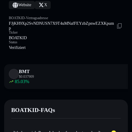
Website
X
BOATKID-Vertragsadresse
FJjKH9Xp2SvNDNUSN7X9T4uMNafFEYzbZpnwEZXKpum
p
Ticker
BOATKID
Status
Verifiziert
BMT
$
0.037909
85.03
%
BOATKID-FAQs