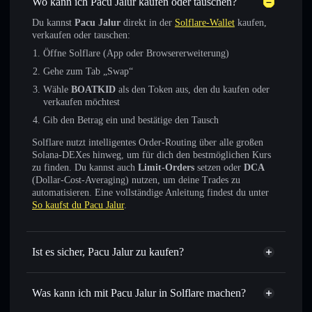
Wo kann ich Pacu Jalur kaufen oder tauschen?
Du kannst
Pacu Jalur
direkt in der
Solflare-Wallet
kaufen,
verkaufen oder tauschen:
Öffne Solflare (App oder Browsererweiterung)
Gehe zum Tab „Swap“
Wähle
BOATKID
als den Token aus, den du kaufen oder
verkaufen möchtest
Gib den Betrag ein und bestätige den Tausch
Solflare nutzt intelligentes Order-Routing über alle großen
Solana-DEXes hinweg, um für dich den bestmöglichen Kurs
zu finden. Du kannst auch
Limit-Orders
setzen oder
DCA
(Dollar-Cost-Averaging) nutzen, um deine Trades zu
automatisieren. Eine vollständige Anleitung findest du unter
So kaufst du Pacu Jalur
.
Ist es sicher, Pacu Jalur zu kaufen?
Pacu Jalur
verifizierter Token
Was kann ich mit Pacu Jalur in Solflare machen?