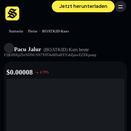
Jetzt herunterladen
Menü
Startseite
/
Preise
/
BOATKID-Kurs
Pacu Jalur
(BOATKID)
Kurs heute
FJjKH9Xp2SvNDNUSN7X9T4uMNafFEYzbZpnwEZXKpump
$
0.00008
4.79
%