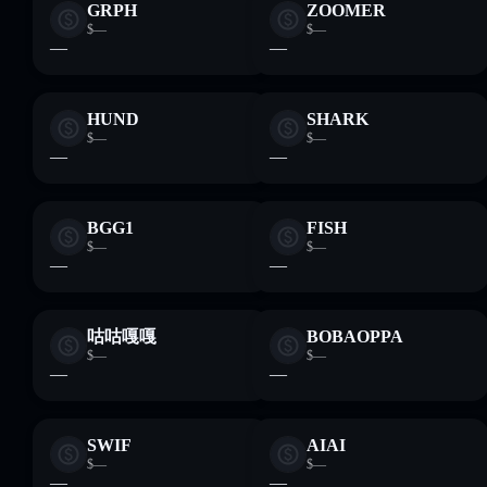
GRPH
ZOOMER
$—
$—
—
—
HUND
SHARK
$—
$—
—
—
BGG1
FISH
$—
$—
—
—
咕咕嘎嘎
BOBAOPPA
$—
$—
—
—
SWIF
AIAI
$—
$—
—
—