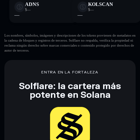
ADNS
KOLSCAN
$—
$—
—
—
Los nombres, símbolos, imágenes y descripciones de los tokens provienen de metadatos en
la cadena de bloques y registros de terceros. Solflare no respalda, verifica la propiedad ni
reclama ningún derecho sobre marcas comerciales o contenido protegido por derechos de
autor de terceros.
ENTRA EN LA FORTALEZA
Solflare: la cartera más
potente en Solana