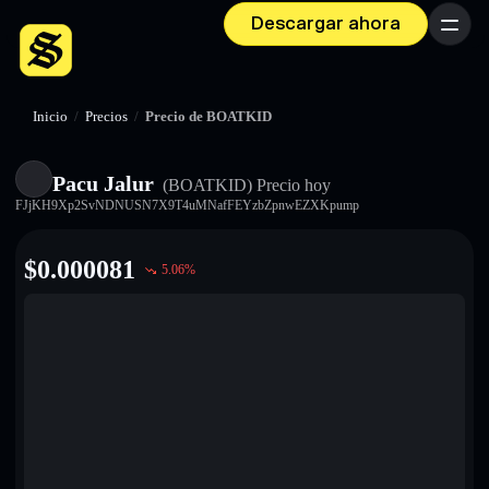
Descargar ahora
Menú
Inicio
/
Precios
/
Precio de BOATKID
Pacu Jalur
(BOATKID)
Precio hoy
FJjKH9Xp2SvNDNUSN7X9T4uMNafFEYzbZpnwEZXKpump
$
0.000081
5.06
%