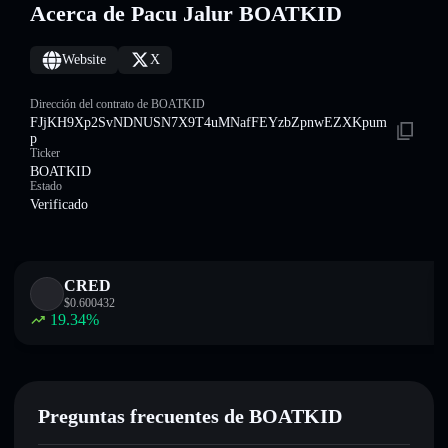
Acerca de Pacu Jalur BOATKID
Website
X
Dirección del contrato de BOATKID
FJjKH9Xp2SvNDNUSN7X9T4uMNafFEYzbZpnwEZXKpum
p
Ticker
BOATKID
Estado
Verificado
CRED
$
0.600432
19.34
%
Preguntas frecuentes de BOATKID