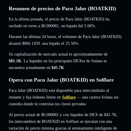
Resumen de precios de Pacu Jalur (BOATKID)
En la última jornada, el precio de Pacu Jalur (BOATKID) ha
oscilado en torno a
$0.000081
, un bajada del 5.06%
.
Durante las últimas 24 horas, el volumen de Pacu Jalur (BOATKID)
alcanzó
$866.1459
,
una bajada of 25.56%
.
Su capitalización de mercado actual es aproximadamente de
$81.1K
. La liquidez en los principales DEXes de Solana se
encuentra actualmente en
$45.7K
.
Opera con Pacu Jalur (BOATKID) en Solflare
Pacu Jalur (BOATKID) está disponible para intercámbialo al
instante y fija órdenes límite en
Solflare
— una cartera Solana sin
custodia donde tú controlas tus claves privadas.
Al precio actual de $0.000081 y con liquidez de DEX de $45.7K,
los intercambios de BOATKID en Solflare se ejecutan con una
variación de precio mínima gracias al enrutamiento inteligente de