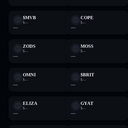
$MVB
COPE
$—
$—
—
—
ZODS
MOSS
$—
$—
—
—
OMNI
$BRIT
$—
$—
—
—
ELIZA
GYAT
$—
$—
—
—