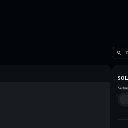
T
SOL
Verka