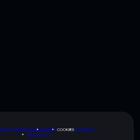
SCHUTZRICHTLINIE
TERMS
SITEMAP
COOKIES
BRAND-KIT