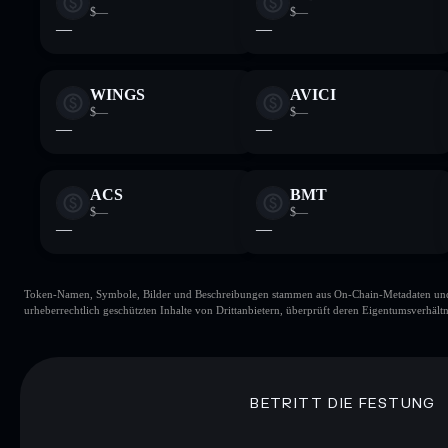
$—
$—
—
—
WINGS
AVICI
$—
$—
—
—
ACS
BMT
$—
$—
—
—
Token-Namen, Symbole, Bilder und Beschreibungen stammen aus On-Chain-Metadaten und Re
urheberrechtlich geschützten Inhalte von Drittanbietern, überprüft deren Eigentumsverhältn
BETRITT DIE FESTUNG