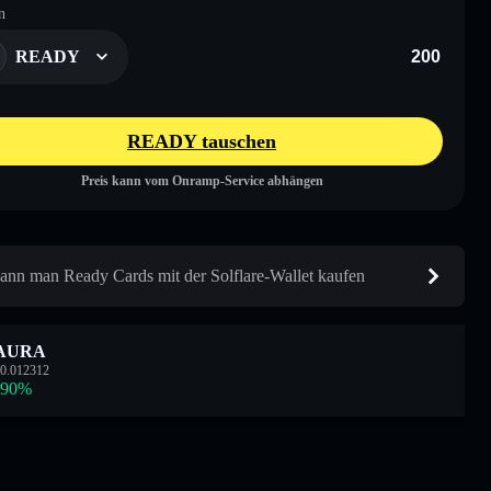
n
READY
READY tauschen
Preis kann vom Onramp-Service abhängen
ann man Ready Cards mit der Solflare-Wallet kaufen
AURA
0.012312
.90
%