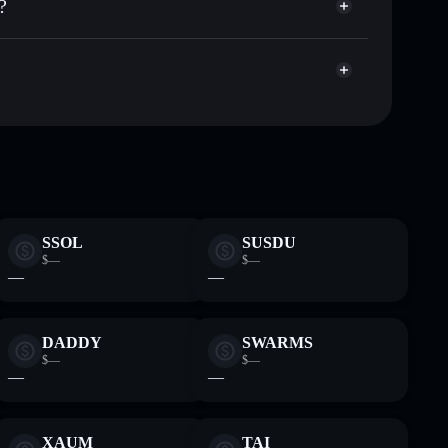
?
apitalisierung und Liquidität von READY
gator
den Wallet, in der du deine privaten Schlüssel
6RLDTd
Solflare-
SSOL
SUSDU
$—
$—
—
—
DADDY
SWARMS
$—
$—
—
—
XAUM
TAI