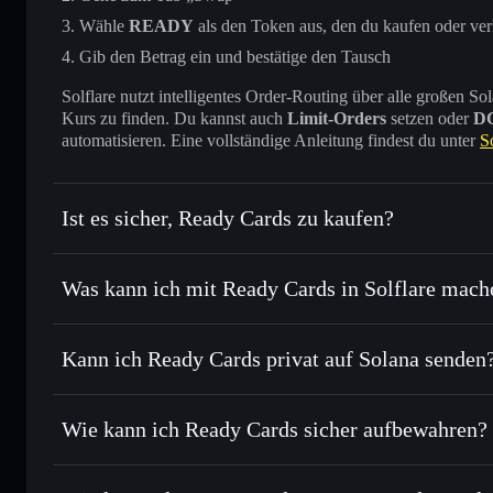
Wähle
READY
als den Token aus, den du kaufen oder ve
Gib den Betrag ein und bestätige den Tausch
Solflare nutzt intelligentes Order-Routing über alle großen
Kurs zu finden. Du kannst auch
Limit-Orders
setzen oder
D
automatisieren. Eine vollständige Anleitung findest du unter
S
Ist es sicher, Ready Cards zu kaufen?
Ready Cards
verifizierter Token
Was kann ich mit Ready Cards in Solflare mach
Ready Cards
Solflare-Wallet
Kann ich Ready Cards privat auf Solana senden
Sofort tauschen
– handle READY gegen SOL, USDC oder T
Order Routing zum bestmöglichen Kurs
Solflare-Wallet
Privacy Aggrega
Limit-Orders setzen
– automatisiere Trades zu deinem Z
Wie kann ich Ready Cards sicher aufbewahren?
Durchschnittskosteneffekt nutzen
– Schritt für Schritt p
Ready Cards
Privat senden
– übertrage READY, ohne Wallets öffentlich z
Privacy Aggregators