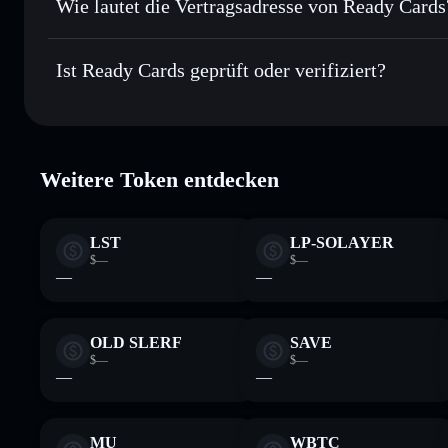
Wie lautet die Vertragsadresse von Ready Cards
In Echtzeit verfolgen
– überwache Kurs, Volumen, Marktk
Privacy Aggre
Ready Cards
Sicher verwahren
– halte READY in einer nicht verwahren
HKJHsYJHMVK5VRyHHk5GhvzY9tBAAtPvDkZfDH
Ist Ready Cards geprüft oder verifiziert?
kontrollierst
Wallet
READY
Ready Cards
verifiziert
Weitere Token entdecken
LST
LP-SOLAYER
$—
$—
—
—
OLD SLERF
SAVE
$—
$—
—
—
MU
WBTC