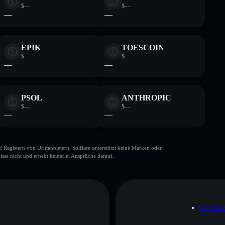
$—
$—
—
—
EPIK
TOESCOIN
$—
$—
—
—
PSOL
ANTHROPIC
$—
$—
—
—
gistern von Drittanbietern. Solflare unterstützt keine Marken oder
isse nicht und erhebt keinerlei Ansprüche darauf.
DATEN