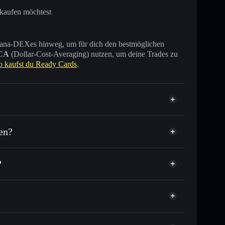
rkaufen möchtest
 Solana-DEXes hinweg, um für dich den bestmöglichen
CA
(Dollar-Cost-Averaging) nutzen, um deine Trades zu
o kaufst du Ready Cards
.
en?
?
ausende anderer Solana-Tokens mit intelligentem
tor
Ready Cards
ielkurs für READY
er Durchschnittskosteneffekt in READY einsteigen
nicht verwahrenden Wallet
Solflare
u verknüpfen, mithilfe des in Solflare integrierten