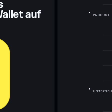
s
allet auf
PRODUKT
UNTERNE