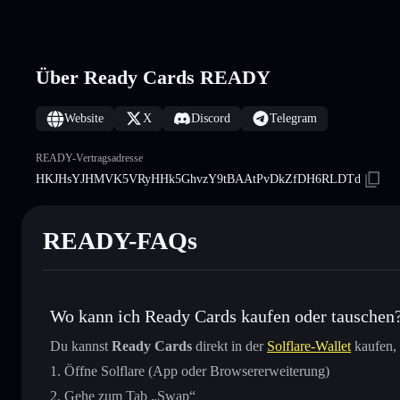
Über Ready Cards READY
Website
X
Discord
Telegram
READY-Vertragsadresse
HKJHsYJHMVK5VRyHHk5GhvzY9tBAAtPvDkZfDH6RLDTd
READY-FAQs
Wo kann ich Ready Cards kaufen oder tauschen
Du kannst
Ready Cards
direkt in der
Solflare-Wallet
kaufen, 
Öffne Solflare (App oder Browsererweiterung)
Gehe zum Tab „Swap“