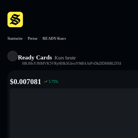
Startseite
/
Preise
/
READY-Kurs
Ready Cards
Kurs heute
HKJHsYJHMVK5VRyHHk5GhvzY9tBAAtPvDkZfDH6RLDTd
$
0.007081
5.75
%