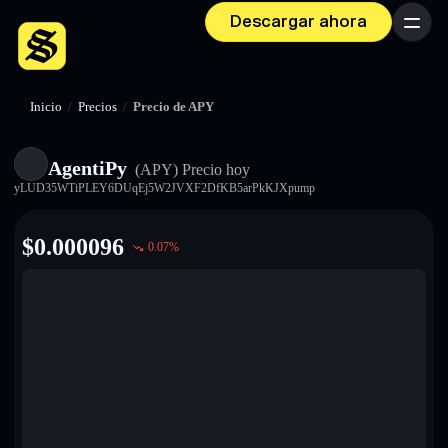
Descargar ahora
Menú
Inicio
/
Precios
/
Precio de APY
AgentiPy
(APY)
Precio hoy
yLUD35WTiPLEY6DUqEj5W2JVXF2DfKB5arPkKJXpump
$
0.000096
0.07
%