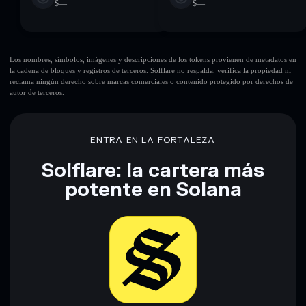
$—
$—
—
—
Los nombres, símbolos, imágenes y descripciones de los tokens provienen de metadatos en
la cadena de bloques y registros de terceros. Solflare no respalda, verifica la propiedad ni
reclama ningún derecho sobre marcas comerciales o contenido protegido por derechos de
autor de terceros.
ENTRA EN LA FORTALEZA
Solflare: la cartera más
potente en Solana
Descargar ahora