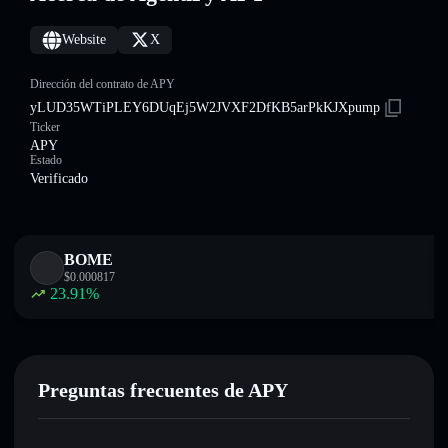
Website
X
Dirección del contrato de APY
yLUD35WTiPLEY6DUqEj5W2JVXF2DfKB5arPkKJXpump
Ticker
APY
Estado
Verificado
BOME
$
0.000817
23.91
%
Preguntas frecuentes de APY