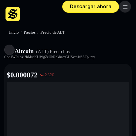
Descargar ahora
Menú
Inicio
/
Precios
/
Precio de ALT
Altcoin
(ALT)
Precio hoy
Cdq1WR1d4i2hMrqKUWgZeUbRpkhamGHSvm1f6ATpuray
$
0.000072
2.32
%