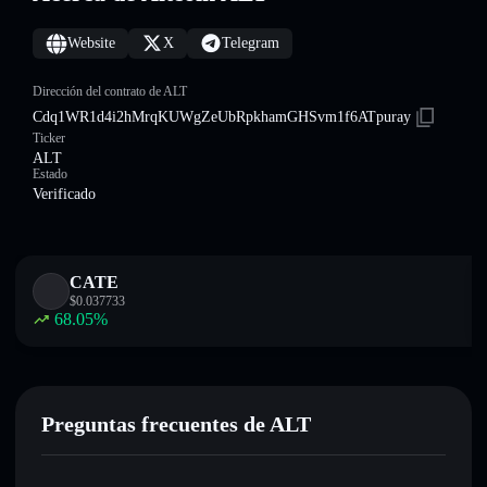
Website
X
Telegram
Dirección del contrato de ALT
Cdq1WR1d4i2hMrqKUWgZeUbRpkhamGHSvm1f6ATpuray
Ticker
ALT
Estado
Verificado
CATE
$
0.037733
68.05
%
Preguntas frecuentes de ALT