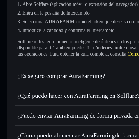
Abre Solflare (aplicación móvil o extensión del navegador)
Entra en la pestaña de Intercambio
Selecciona
AURAFARM
como el token que deseas compr
Introduce la cantidad y confirma el intercambio
Solflare utiliza enrutamiento inteligente de órdenes en los pr
disponible para ti. También puedes fijar
órdenes límite
o usar
tus operaciones. Para obtener la guía completa, consulta
Cómo
¿Es seguro comprar AuraFarming?
AuraFarming
token verificado
¿Qué puedo hacer con AuraFarming en Solflare
AuraFarming
cartera de Solflare
¿Puedo enviar AuraFarming de forma privada e
Intercambiar al instante
: operar con AURAFARM para SO
enrutamiento de órdenes inteligente para el mejor precio di
cartera de Solflare
agregador de privacida
Establecer órdenes límite
: automatizar las operaciones 
AuraFarming
¿Cómo puedo almacenar AuraFarmingde forma 
Utilizar DCA
: promedio de coste en dólares en AURAFAR