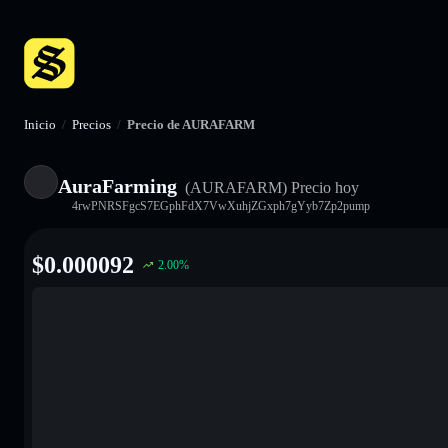
Inicio
/
Precios
/
Precio de AURAFARM
AuraFarming
(AURAFARM)
Precio hoy
4rwPNRSFgcS7EGphFdX7VwXuhjZGxph7gYyb7Zp2pump
$
0.000092
2.00
%