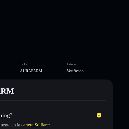
Ticker
Estado
AURAFARM
Verificado
FARM
ming?
mente en la
cartera Solflare
: