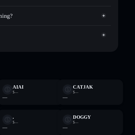
cartera sin custodia
Solflare
lar públicamente las carteras usando el agregador de
rming?
agregador de privacidad
cio, volumen, capitalización de mercado y liquidez de
g
pump
rtera sin custodia donde tú controla tus claves
AURAFARM
cartera
AIAI
CATJAK
$—
$—
—
—
.
DOGGY
$—
$—
—
—