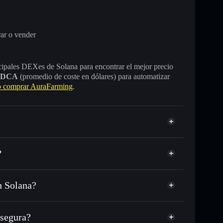
ar o vender
incipales DEXes de Solana para encontrar el mejor precio
DCA
(promedio de coste en dólares) para automatizar
 comprar AuraFarming
.
?
n Solana?
L, USDC o miles de otros tokens de Solana con
sponible
d
en tu precio objetivo para AURAFARM
segura?
M a lo largo del tiempo