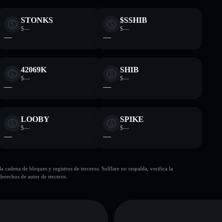
STONKS
$SSHIB
$—
$—
—
—
42069K
SHIB
$—
$—
—
—
LOOBY
SPIKE
$—
$—
—
—
cadena de bloques y registros de terceros. Solflare no respalda, verifica la
erechos de autor de terceros.