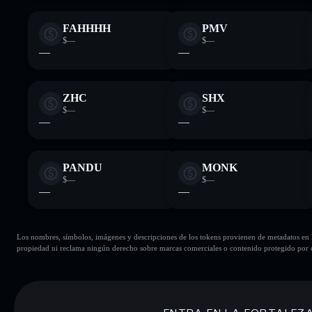
FAHHHH
PMV
$—
$—
—
—
ZHC
SHX
$—
$—
—
—
PANDU
MONK
$—
$—
—
—
Los nombres, símbolos, imágenes y descripciones de los tokens provienen de metadatos en la 
propiedad ni reclama ningún derecho sobre marcas comerciales o contenido protegido por d