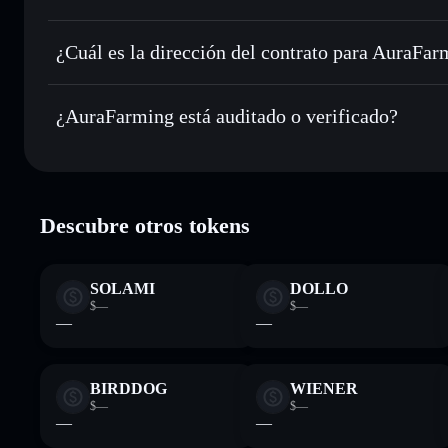
AuraFarming
Enviar de forma privada
: transferir AURAFARM sin vincu
privacidad integrado de Solflare
¿Cuál es la dirección del contrato para AuraFa
Hacer un seguimiento en tiempo real
: monitorizar el pre
AuraFarmin
AURAFARM
4rwPNRSFgcS7EGphFdX7VwXuhjZGxph7gYyb7Zp2
¿AuraFarming está auditado o verificado?
Holdear de forma segura
: almacenar AURAFARM en una ca
privadas
Solflare
AuraFarming
verificado
Descubre otros tokens
SOLAMI
DOLLO
$—
$—
—
—
BIRDDOG
WIENER
$—
$—
—
—