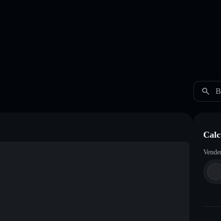
B
Cal
Vende