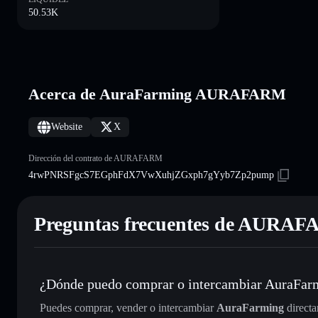
50.53K
Acerca de AuraFarming AURAFARM
Website
X
Dirección del contrato de AURAFARM
4rwPNRSFgcS7EGphFdX7VwXuhjZGxph7gYyb7Zp2pump
Preguntas frecuentes de AURA
¿Dónde puedo comprar o intercambiar AuraFar
Puedes comprar, vender o intercambiar
AuraFarming
directa