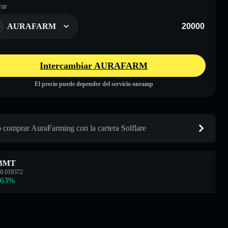
ar
AURAFARM
Intercambiar AURAFARM
El precio puede depender del servicio onramp
comprar AuraFarming con la cartera Solflare
BMT
0.019372
.63
%