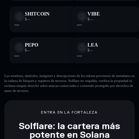
SHITCOIN
VIBE
$—
$—
—
—
PEPO
LEA
$—
$—
—
—
Los nombres, símbolos, imágenes y descripciones de los tokens provienen de metadatos en
la cadena de bloques y registros de terceros. Solflare no respalda, verifica la propiedad ni
reclama ningún derecho sobre marcas comerciales o contenido protegido por derechos de
autor de terceros.
ENTRA EN LA FORTALEZA
Solflare: la cartera más
potente en Solana