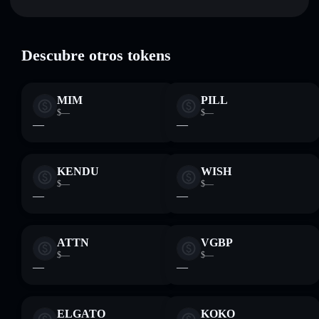
FAT NIGGA SEASON
verificado
sin custodia donde tú controla tus claves privadas
FAT
cartera Solflare
Descubre otros tokens
MIM
PILL
$—
$—
—
—
KENDU
WISH
$—
$—
—
—
ATTN
VGBP
$—
$—
—
—
ELGATO
KOKO