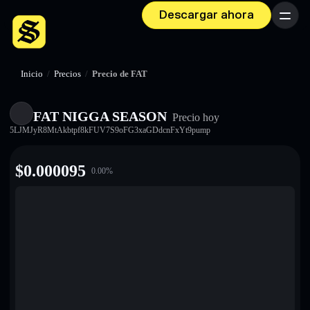
Descargar ahora
Menú
Inicio
/
Precios
/
Precio de FAT
FAT NIGGA SEASON
Precio hoy
5LJMJyR8MtAkbtpf8kFUV7S9oFG3xaGDdcnFxYt9pump
$
0.000095
0.00
%