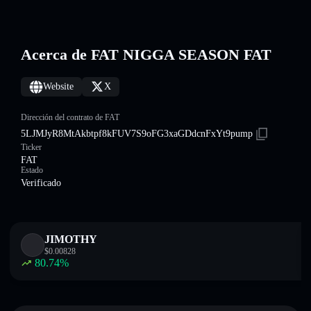
Acerca de FAT NIGGA SEASON FAT
Website
X
Dirección del contrato de FAT
5LJMJyR8MtAkbtpf8kFUV7S9oFG3xaGDdcnFxYt9pump
Ticker
FAT
Estado
Verificado
JIMOTHY
$
0.00828
80.74
%