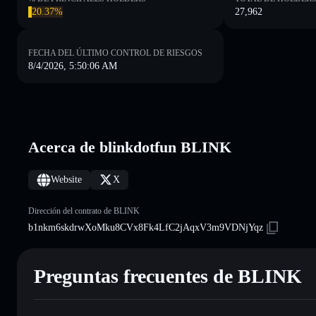
20.37%
27,962
FECHA DEL ÚLTIMO CONTROL DE RIESGOS
8/4/2026, 5:50:06 AM
Acerca de blinkdotfun BLINK
Website
X
Dirección del contrato de BLINK
b1nkm6skdrwXoMku8CVx8Fk4LfC2jAqxV3m9VDNjYqz
Preguntas frecuentes de BLINK