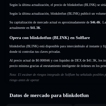
Según la última actualización, el precio de blinkdotfun (BLINK) se sit
Según la última actualización, blinkdotfun (BLINK) publicó un volume
Su capitalización de mercado actual es aproximadamente de
$46.4K
. La
actualmente en
$41.3K
.
Opera con blinkdotfun (BLINK) en Solflare
blinkdotfun (BLINK) está disponible para intercámbialo al instante y fij
donde tú controlas tus claves privadas.
Al precio actual de $0.000046 y con liquidez de DEX de $41.3K, los in
precio mínima gracias al enrutamiento inteligente de órdenes en los pr
Nota: El escáner de riesgos integrado de Solflare ha señalado posibles 
riesgo antes de operar.
Datos de mercado para blinkdotfun