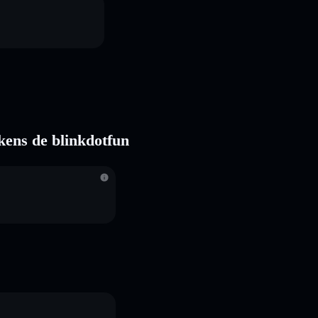
okens de blinkdotfun
S