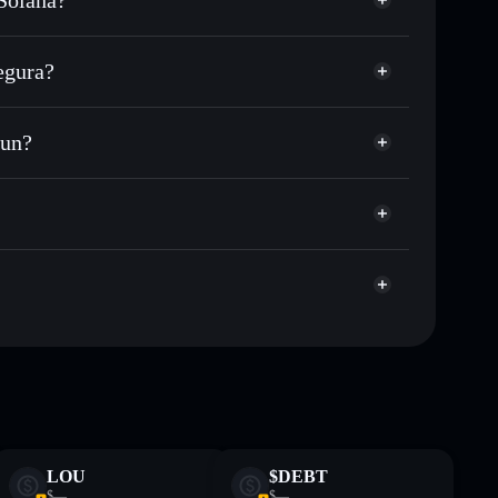
sponible
 tu precio objetivo para BLINK
egura?
o largo del tiempo
artera sin custodia
Solflare
públicamente las carteras usando el agregador de
blinkdotfun
fun?
agregador de privacidad
cio, volumen, capitalización de mercado y liquidez de
qz
 sin custodia donde tú controla tus claves privadas
BLINK
cartera Solflare
te fines educativos y no constituye asesoramiento
nados por rugcheck.xyz.
LOU
$DEBT
$—
$—