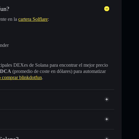
fun?
nte en la
cartera Solflare
:
ender
incipales DEXes de Solana para encontrar el mejor precio
DCA
(promedio de coste en dólares) para automatizar
comprar blinkdotfun
.
 Solana?
SDC o miles de otros tokens de Solana con