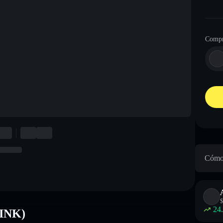
Compr
Cómo 
$
24
LINK)