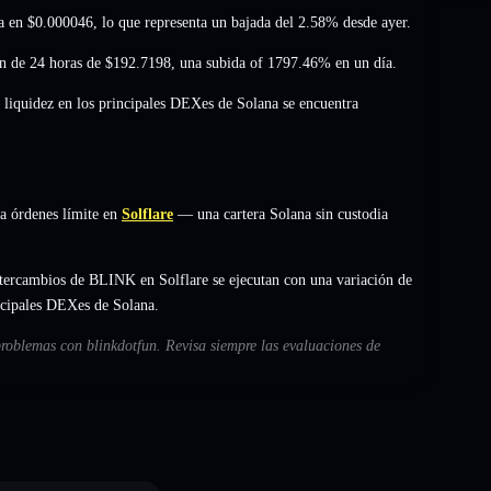
úa en
$0.000046
, lo que representa un bajada del 2.58%
desde ayer.
n de 24 horas de
$192.7198
,
una subida of 1797.46%
en un día.
 liquidez en los principales DEXes de Solana se encuentra
a órdenes límite en
Solflare
— una cartera Solana sin custodia
tercambios de BLINK en Solflare se ejecutan con una variación de
incipales DEXes de Solana.
problemas con blinkdotfun. Revisa siempre las evaluaciones de