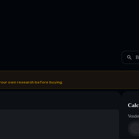
B
your own research before buying.
Calc
Vende