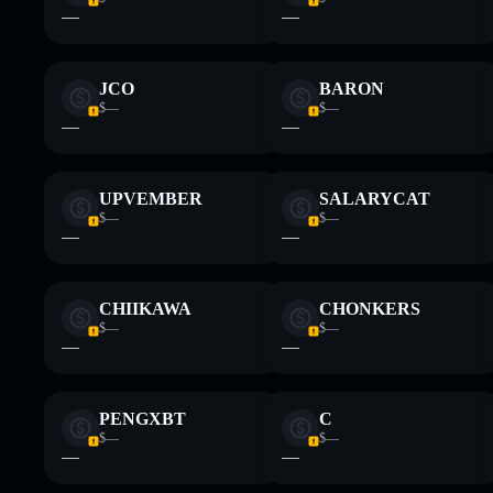
—
—
JCO
BARON
$—
$—
—
—
UPVEMBER
SALARYCAT
$—
$—
—
—
CHIIKAWA
CHONKERS
$—
$—
—
—
PENGXBT
C
$—
$—
—
—