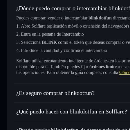
¿Dónde puedo comprar o intercambiar blinkdot
Puedes comprar, vender o intercambiar
blinkdotfun
directame
Abre Solflare (aplicación móvil o extensión del navegador)
Entra en la pestaña de Intercambio
Selecciona
BLINK
como el token que deseas comprar o v
Introduce la cantidad y confirma el intercambio
Solflare utiliza enrutamiento inteligente de órdenes en los pr
disponible para ti. También puedes fijar
órdenes límite
o usar
tus operaciones. Para obtener la guía completa, consulta
Cómo 
¿Es seguro comprar blinkdotfun?
blinkdotfun
no está verificado
¿Qué puedo hacer con blinkdotfun en Solflare?
blinkdotfun
cartera de Solflare
¿Puedo enviar blinkdotfun de forma privada en
Intercambiar al instante
: operar con BLINK para SOL, U