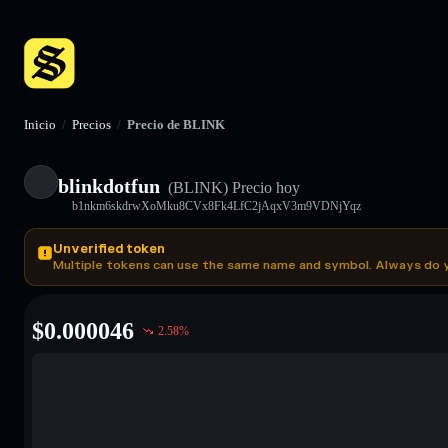
Inicio
/
Precios
/
Precio de BLINK
blinkdotfun
(BLINK)
Precio hoy
b1nkm6skdrwXoMku8CVx8Fk4LfC2jAqxV3m9VDNjYqz
Unverified token
Multiple tokens can use the same name and symbol. Always do 
$
0.000046
2.58
%