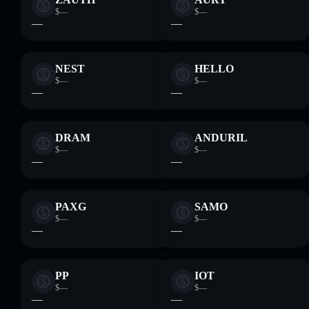
$—
$—
—
—
NEST
HELLO
$—
$—
—
—
DRAM
ANDURIL
$—
$—
—
—
PAXG
SAMO
$—
$—
—
—
PP
IOT
$—
$—
—
—