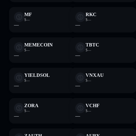
MF
RKC
$—
$—
—
—
MEMECOIN
TBTC
$—
$—
—
—
YIELDSOL
VNXAU
$—
$—
—
—
ZORA
VCHF
$—
$—
—
—
ZAUTH
AURY