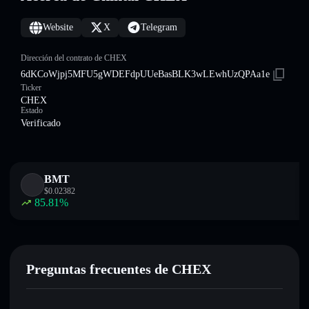
Website
X
Telegram
Dirección del contrato de CHEX
6dKCoWjpj5MFU5gWDEFdpUUeBasBLK3wLEwhUzQPAa1e
Ticker
CHEX
Estado
Verificado
BMT
$
0.02382
85.81
%
Preguntas frecuentes de CHEX