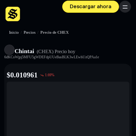
Descargar ahora
Menú
Inicio
/
Precios
/
Precio de CHEX
Chintai
(CHEX)
Precio hoy
6dKCoWjpj5MFU5gWDEFdpUUeBasBLK3wLEwhUzQPAa1e
$
0.010961
1.69
%