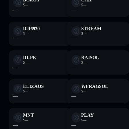
$—
$—
—
—
DJI6930
STREAM
$—
$—
—
—
DUPE
RAISOL
$—
$—
—
—
ELIZAOS
WFRAGSOL
$—
$—
—
—
MNT
PLAY
$—
$—
—
—