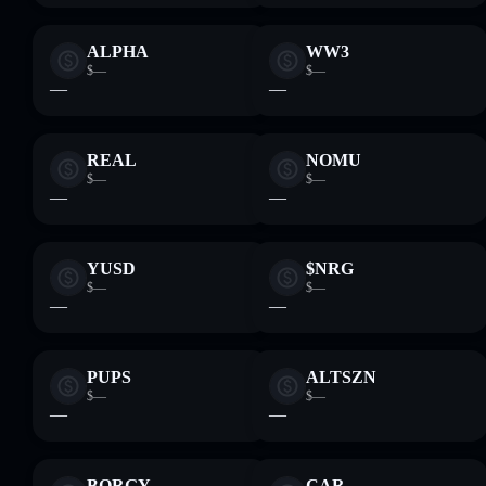
ALPHA
WW3
$—
$—
—
—
REAL
NOMU
$—
$—
—
—
YUSD
$NRG
$—
$—
—
—
PUPS
ALTSZN
$—
$—
—
—
BORGY
CAR