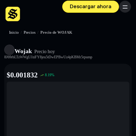
Descargar ahora
Menú
Inicio
/
Precios
/
Precio de WOJAK
Wojak
Precio hoy
8J69rbLTzWWgUJziFY8jeu5tDwEPBwUz4pKBMr5rpump
$
0.001832
8.19
%