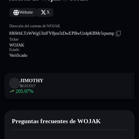
Website
X
Dirección del contrato de WOJAK
8J69rbLTzWWgUJziFY8jeu5tDwEPBwUz4pKBMr5rpump
Ticker
WOJAK
Estado
Verificado
JIMOTHY
$
0.013517
205.97
%
Preguntas frecuentes de WOJAK