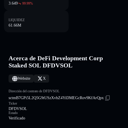
3.649
99.99
%
LIQUIDEZ
61.66M
Acerca de DeFi Development Corp
Staked SOL DFDVSOL
Website
X
Dirección del contrato de DFDVSOL
sctmB7GPi5L2Q5G9tUSzXvhZ4YiDMEGcRov9KfArQpx
Ticker
DFDVSOL
Estado
Verificado