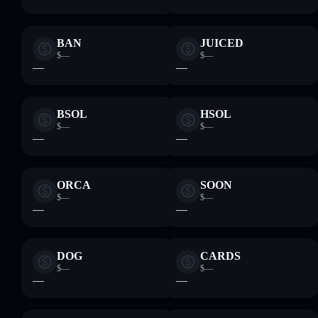
BAN
JUICED
$—
$—
—
—
BSOL
HSOL
$—
$—
—
—
ORCA
SOON
$—
$—
—
—
DOG
CARDS
$—
$—
—
—