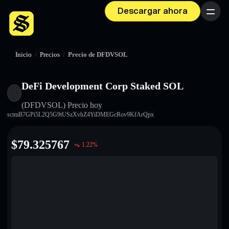
Descargar ahora
Menú
Inicio
/
Precios
/
Precio de DFDVSOL
DeFi Development Corp Staked SOL
(DFDVSOL)
Precio hoy
sctmB7GPi5L2Q5G9tUSzXvhZ4YiDMEGcRov9KfArQpx
$
79.325767
1.22
%