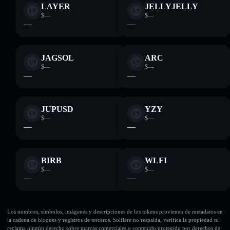
LAYER
JELLYJELLY
$—
$—
—
—
JAGSOL
ARC
$—
$—
—
—
JUPUSD
YZY
$—
$—
—
—
BIRB
WLFI
$—
$—
—
—
Los nombres, símbolos, imágenes y descripciones de los tokens provienen de metadatos en
la cadena de bloques y registros de terceros. Solflare no respalda, verifica la propiedad ni
reclama ningún derecho sobre marcas comerciales o contenido protegido por derechos de