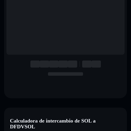
English
Deutsch
Italiano
Português
Español
Calculadora de intercambio de SOL a
DFDVSOL