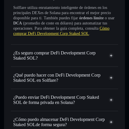
Solflare utiliza enrutamiento inteligente de órdenes en los
principales DEXes de Solana para encontrar el mejor precio
disponible para ti. También puedes fijar
órdenes límite
o usar
DCA
(promedio de coste en dólares) para automatizar tus
operaciones. Para obtener la guía completa, consulta
Cómo
comprar DeFi Development Corp Staked SOL
.
¿Es seguro comprar DeFi Development Corp
Staked SOL?
DeFi Development Corp Staked SOL
token
verificado
¿Qué puedo hacer con DeFi Development Corp
Staked SOL en Solflare?
DeFi Development Corp Staked SOL
cartera de
Solflare
¿Puedo enviar DeFi Development Corp Staked
Intercambiar al instante
: operar con DFDVSOL para
SOL de forma privada en Solana?
SOL, USDC o miles de otros tokens de Solana con
cartera de Solflare
agregador de
enrutamiento de órdenes inteligente para el mejor precio
privacidad
disponible
¿Cómo puedo almacenar DeFi Development Corp
DeFi Development Corp Staked SOL
Staked SOLde forma segura?
Establecer órdenes límite
: automatizar las operaciones en