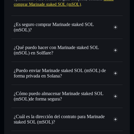
comprar Marinade staked SOL (mSOL)
.
¿Es seguro comprar Marinade staked SOL
(mSOL)?
Marinade staked SOL (mSOL)
token verificado
¿Qué puedo hacer con Marinade staked SOL
(mSOL) en Solflare?
Marinade staked SOL (mSOL)
cartera de
Solflare
¿Puedo enviar Marinade staked SOL (mSOL) de
Intercambiar al instante
: operar con MSOL para SOL,
forma privada en Solana?
USDC o miles de otros tokens de Solana con enrutamiento
cartera de Solflare
agregador de
de órdenes inteligente para el mejor precio disponible
privacidad
¿Cómo puedo almacenar Marinade staked SOL
Establecer órdenes límite
: automatizar las operaciones en
Marinade staked SOL (mSOL)
(mSOL)de forma segura?
tu precio objetivo para MSOL
Utilizar DCA
: promedio de coste en dólares en MSOL a lo
Marinade staked SOL
largo del tiempo
(mSOL)
cartera sin custodia
Solflare
¿Cuál es la dirección del contrato para Marinade
Enviar de forma privada
: transferir MSOL sin vincular
staked SOL (mSOL)?
públicamente las carteras usando el agregador de privacidad
integrado de Solflare
Marinade