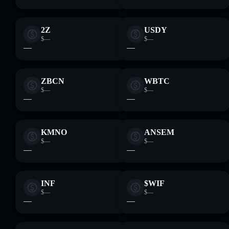
2Z
USDY
$—
$—
—
—
ZBCN
WBTC
$—
$—
—
—
KMNO
ANSEM
$—
$—
—
—
INF
$WIF
$—
$—
—
—