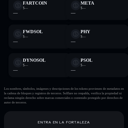
FARTCOIN
META
$—
$—
—
—
FWDSOL
PHY
$—
$—
—
—
DYNOSOL
PSOL
$—
$—
—
—
Los nombres, símbolos, imágenes y descripciones de los tokens provienen de metadatos en
la cadena de bloques y registros de terceros. Solflare no respalda, verifica la propiedad ni
reclama ningún derecho sobre marcas comerciales o contenido protegido por derechos de
autor de terceros.
ENTRA EN LA FORTALEZA