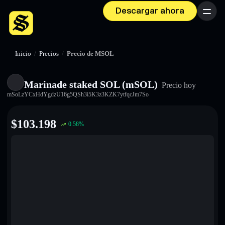
Descargar ahora
Menú
Inicio
/
Precios
/
Precio de MSOL
Marinade staked SOL (mSOL)
Precio hoy
mSoLzYCxHdYgdzU16g5QSh3i5K3z3KZK7ytfqcJm7So
$
103.198
0.58
%