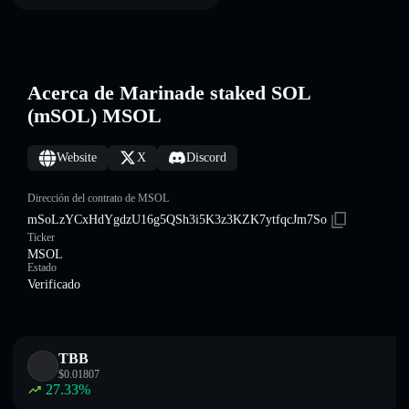
Acerca de Marinade staked SOL
(mSOL) MSOL
Website
X
Discord
Dirección del contrato de MSOL
mSoLzYCxHdYgdzU16g5QSh3i5K3z3KZK7ytfqcJm7So
Ticker
MSOL
Estado
Verificado
TBB
$
0.01807
27.33
%