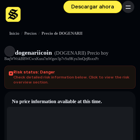
Descargar ahora
Menú
Inicio
/
Precios
/
Precio de DOGENARII
dogenariicoin
(DOGENARII)
Precio hoy
BaqWWskBBWCwxKura7mWguv3p7vSu9Kyu3mQejRsxxPr
Risk status: Danger
Check detailed risk information below. Click to view the risk
overview section.
No price information available at this time.