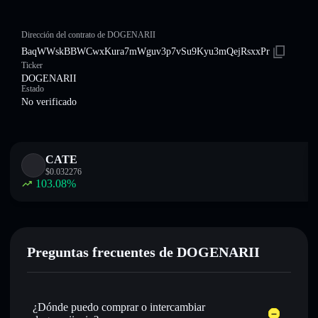
Dirección del contrato de DOGENARII
BaqWWskBBWCwxKura7mWguv3p7vSu9Kyu3mQejRsxxPr
Ticker
DOGENARII
Estado
No verificado
CATE
$
0.032276
103.08
%
Preguntas frecuentes de DOGENARII
¿Dónde puedo comprar o intercambiar