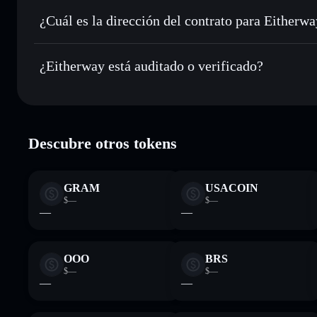
Enviar de forma privada
: transferir EITHER sin vincular
privacidad integrado de Solflare
¿Cuál es la dirección del contrato para Eitherw
Hacer un seguimiento en tiempo real
: monitorizar el pre
Eitherway
EITHER
HmBdm8vbisABUjkxms6ZUnoaXbfwFM6ymxShWfAEN
¿Eitherway está auditado o verificado?
Holdear de forma segura
: almacenar EITHER en una carter
Solflare
Eitherway
verificado
Descubre otros tokens
GRAM
USACOIN
$—
$—
—
—
OOO
BRS
$—
$—
—
—