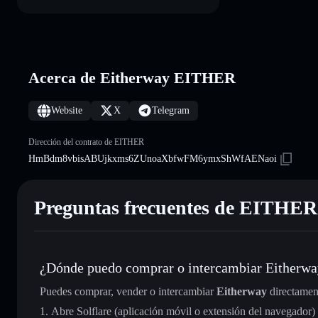
Acerca de Eitherway EITHER
Website
X
Telegram
Dirección del contrato de EITHER
HmBdm8vbisABUjkxms6ZUnoaXbfwFM6ymxShWfAENaoi
Preguntas frecuentes de EITHER
¿Dónde puedo comprar o intercambiar Eitherw
Puedes comprar, vender o intercambiar
Eitherway
directamen
Abre Solflare (aplicación móvil o extensión del navegador)