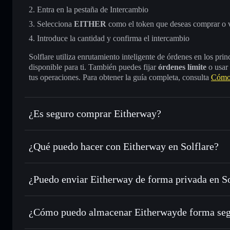
Entra en la pestaña de Intercambio
Selecciona
EITHER
como el token que deseas comprar o 
Introduce la cantidad y confirma el intercambio
Solflare utiliza enrutamiento inteligente de órdenes en los pr
disponible para ti. También puedes fijar
órdenes límite
o usar
tus operaciones. Para obtener la guía completa, consulta
Cómo
¿Es seguro comprar Eitherway?
Eitherway
token verificado
¿Qué puedo hacer con Eitherway en Solflare?
Eitherway
cartera de Solflare
¿Puedo enviar Eitherway de forma privada en S
Intercambiar al instante
: operar con EITHER para SOL, 
enrutamiento de órdenes inteligente para el mejor precio di
cartera de Solflare
agregador de privacida
Establecer órdenes límite
: automatizar las operaciones en
Eitherway
¿Cómo puedo almacenar Eitherwayde forma se
Utilizar DCA
: promedio de coste en dólares en EITHER a 
Eitherway
car