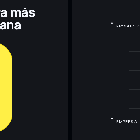
era más
lana
PRODUCT
EMPRESA