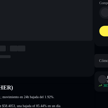
Compr
Cómo 
$
30
THER)
1
; movimiento en 24h bajada del 1.92%
.
de
$58.4053
,
una bajada of 85.44%
en un día.