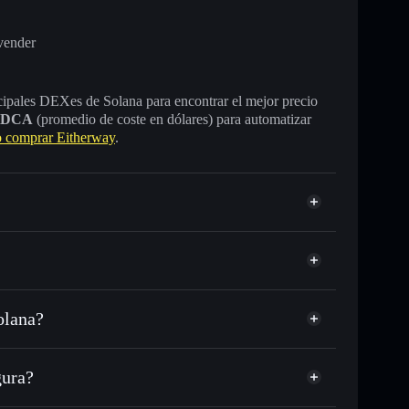
vender
incipales DEXes de Solana para encontrar el mejor precio
DCA
(promedio de coste en dólares) para automatizar
 comprar Eitherway
.
olana?
USDC o miles de otros tokens de Solana con
sponible
d
 tu precio objetivo para EITHER
gura?
lo largo del tiempo
tera sin custodia
Solflare