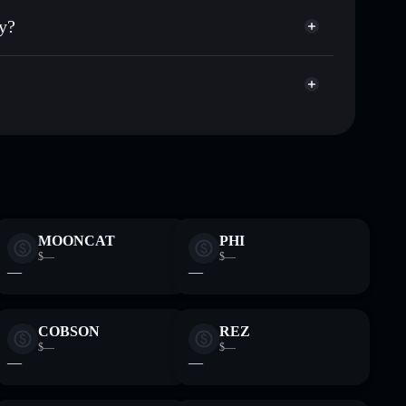
 públicamente las carteras usando el agregador de
ay?
agregador de privacidad
cio, volumen, capitalización de mercado y liquidez de
aoi
a sin custodia donde tú controla tus claves privadas
EITHER
cartera
MOONCAT
PHI
$—
$—
—
—
COBSON
REZ
$—
$—
—
—