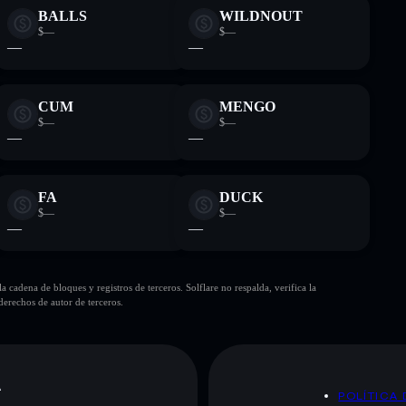
BALLS
WILDNOUT
$—
$—
—
—
CUM
MENGO
$—
$—
—
—
FA
DUCK
$—
$—
—
—
cadena de bloques y registros de terceros. Solflare no respalda, verifica la
erechos de autor de terceros.
A
POLÍTICA 