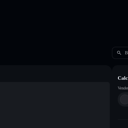
B
Calc
Vende