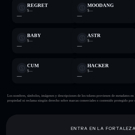
REGRET
MOODANG
$—
$—
—
—
BABY
ASTR
$—
$—
—
—
CUM
HACKER
$—
$—
—
—
Los nombres, símbolos, imágenes y descripciones de los tokens provienen de metadatos en la 
propiedad ni reclama ningún derecho sobre marcas comerciales o contenido protegido por d
ENTRA EN LA FORTALEZ