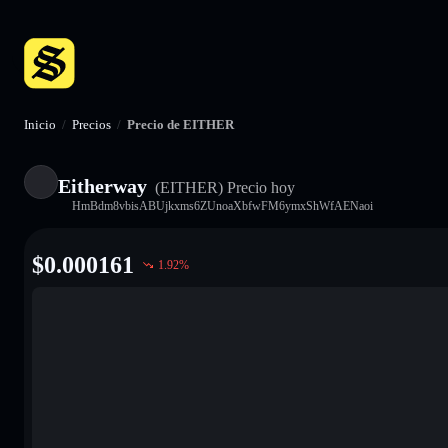
Inicio
/
Precios
/
Precio de EITHER
Eitherway
(EITHER)
Precio hoy
HmBdm8vbisABUjkxms6ZUnoaXbfwFM6ymxShWfAENaoi
$
0.000161
1.92
%