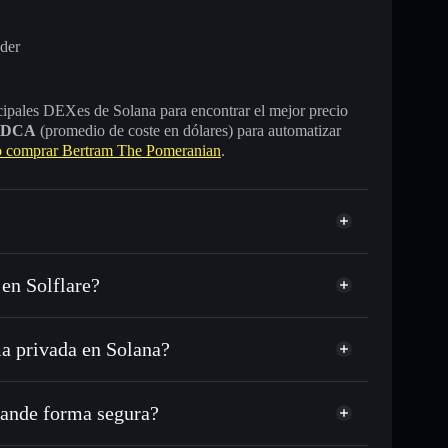
der
incipales DEXes de Solana para encontrar el mejor precio
DCA
(promedio de coste en dólares) para automatizar
comprar Bertram The Pomeranian
.
en Solflare?
a privada en Solana?
C o miles de otros tokens de Solana con enrutamiento
d
 tu precio objetivo para BERT
ande forma segura?
largo del tiempo
n
cartera sin custodia
Solflare