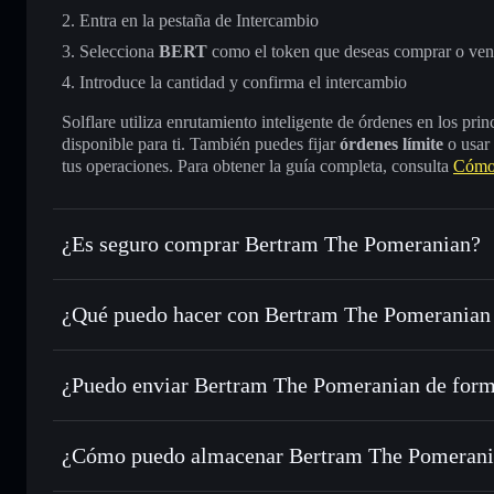
Entra en la pestaña de Intercambio
Selecciona
BERT
como el token que deseas comprar o ven
Introduce la cantidad y confirma el intercambio
Solflare utiliza enrutamiento inteligente de órdenes en los pr
disponible para ti. También puedes fijar
órdenes límite
o usar
tus operaciones. Para obtener la guía completa, consulta
Cómo 
¿Es seguro comprar Bertram The Pomeranian?
Bertram The Pomeranian
token verificado
¿Qué puedo hacer con Bertram The Pomeranian 
Bertram The Pomeranian
cartera de Solflare
¿Puedo enviar Bertram The Pomeranian de form
Intercambiar al instante
: operar con BERT para SOL, USD
de órdenes inteligente para el mejor precio disponible
cartera de Solflare
agregador de privacida
Establecer órdenes límite
: automatizar las operaciones en
Bertram The Pomeranian
¿Cómo puedo almacenar Bertram The Pomerani
Utilizar DCA
: promedio de coste en dólares en BERT a lo 
Bertram The Pomerania