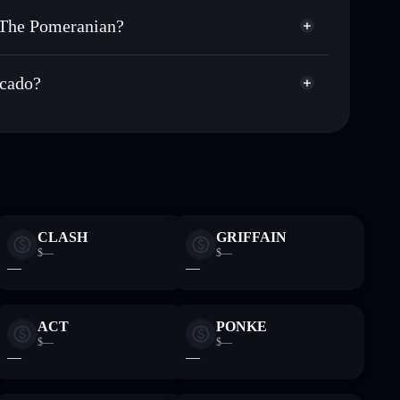
úblicamente las carteras usando el agregador de privacidad
m The Pomeranian?
agregador de
cio, volumen, capitalización de mercado y liquidez de
 Pomeranian
pump
icado?
sin custodia donde tú controla tus claves privadas
BERT
cartera Solflare
CLASH
GRIFFAIN
$—
$—
—
—
ACT
PONKE
$—
$—
—
—