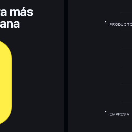
era más
lana
PRODUCT
EMPRESA