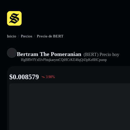
Inicio
/
Precios
/
Precio de BERT
Bertram The Pomeranian
(BERT)
Precio hoy
HgBRWfYxEfvPhtqkaeymCQtHCrKE46qQ43pKe8HCpump
$
0.008579
3.90
%