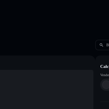
B
Calc
Vende