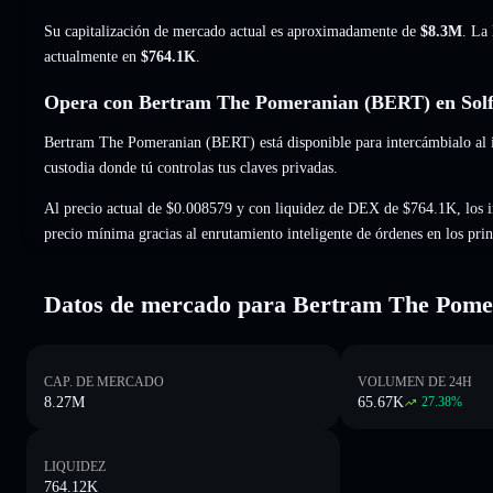
Su capitalización de mercado actual es aproximadamente de
$8.3M
. La
actualmente en
$764.1K
.
Opera con Bertram The Pomeranian (BERT) en Solf
Bertram The Pomeranian (BERT) está disponible para intercámbialo al in
custodia donde tú controlas tus claves privadas.
Al precio actual de $0.008579 y con liquidez de DEX de $764.1K, los i
precio mínima gracias al enrutamiento inteligente de órdenes en los pr
Datos de mercado para Bertram The Pome
CAP. DE MERCADO
VOLUMEN DE 24H
8.27M
65.67K
27.38
%
LIQUIDEZ
764.12K