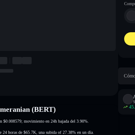
Compr
Cómo 
$
45
omeranian (BERT)
en
$0.008579
; movimiento en 24h bajada del 3.90%
.
e 24 horas de
$65.7K
,
una subida of 27.38%
en un día.