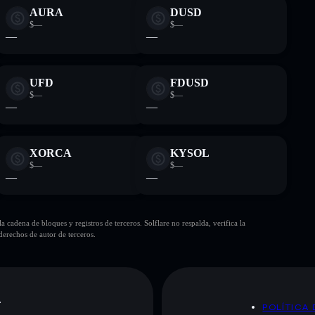
AURA
DUSD
$—
$—
—
—
UFD
FDUSD
$—
$—
—
—
XORCA
KYSOL
$—
$—
—
—
cadena de bloques y registros de terceros. Solflare no respalda, verifica la
erechos de autor de terceros.
A
POLÍTICA 