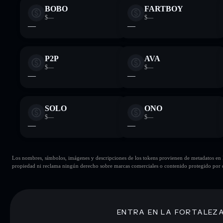
BOBO
FARTBOY
$—
$—
—
—
P2P
AVA
$—
$—
—
—
SOLO
ONO
$—
$—
—
—
Los nombres, símbolos, imágenes y descripciones de los tokens provienen de metadatos en la 
propiedad ni reclama ningún derecho sobre marcas comerciales o contenido protegido por d
ENTRA EN LA FORTALEZ