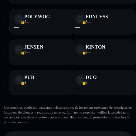
POLYWOG
FUNLESS
$—
$—
—
—
JENSEN
KINTON
$—
$—
—
—
PUB
DUO
$—
$—
—
—
Los nombres, símbolos, imágenes y descripciones de los tokens provienen de metadatos en
la cadena de bloques y registros de terceros. Solflare no respalda, verifica la propiedad ni
reclama ningún derecho sobre marcas comerciales o contenido protegido por derechos de
autor de terceros.