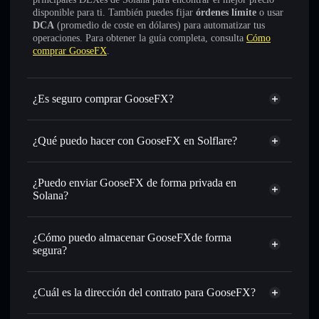
disponible para ti. También puedes fijar
órdenes límite
o usar
DCA
(promedio de coste en dólares) para automatizar tus
operaciones. Para obtener la guía completa, consulta
Cómo
comprar GooseFX
.
¿Es seguro comprar GooseFX?
GooseFX
no está verificado
¿Qué puedo hacer con GooseFX en Solflare?
GooseFX
cartera de Solflare
Intercambiar al instante
: operar con GOFX para SOL,
¿Puedo enviar GooseFX de forma privada en
USDC o miles de otros tokens de Solana con enrutamiento
Solana?
de órdenes inteligente para el mejor precio disponible
agregador de privacidad
Establecer órdenes límite
: automatizar las operaciones en
¿Cómo puedo almacenar GooseFXde forma
tu precio objetivo para GOFX
segura?
Utilizar DCA
: promedio de coste en dólares en GOFX a lo
largo del tiempo
GooseFX
cartera sin custodia
Solflare
Enviar de forma privada
: transferir GOFX sin vincular
¿Cuál es la dirección del contrato para GooseFX?
públicamente las carteras usando el agregador de privacidad
integrado de Solflare
GooseFX