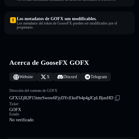
Los metadatos de GOFX son modificables.
Los metadatos del token de GooseFX pueden ser modificados por el
propietario.
Acerca de GooseFX GOFX
Website
X
Discord
Telegram
Dirección del contrato de GOFX
GFX1ZjR2P15tmrSwow6FjyDYcEkoFb4p4gJCpLBjaxHD
Ticker
GOFX
Estado
No verificado