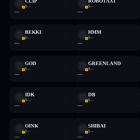
CLIP
ROBOTAXI
financiero. Investiga siempre por tu cuenta. Datos
$—
$—
proporcionados por rugcheck.xyz.
—
—
BEKKI
HMM
$—
$—
—
—
GOD
GREENLAND
$—
$—
—
—
IDK
DB
$—
$—
—
—
OINK
SHIBAI
$—
$—
—
—