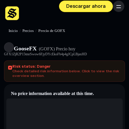
Descargar ahora
Menú
Inicio
/
Precios
/
Precio de GOFX
GooseFX
(GOFX)
Precio hoy
GFX1ZjR2P15tmrSwow6FjyDYcEkoFb4p4gJCpLBjaxHD
Risk status: Danger
Check detailed risk information below. Click to view the risk
overview section.
No price information available at this time.