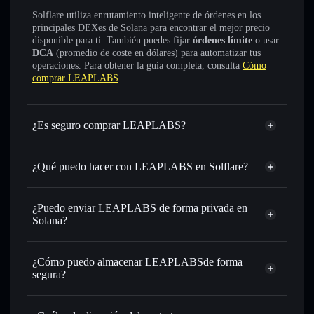
Solflare utiliza enrutamiento inteligente de órdenes en los
principales DEXes de Solana para encontrar el mejor precio
disponible para ti. También puedes fijar
órdenes límite
o usar
DCA
(promedio de coste en dólares) para automatizar tus
operaciones. Para obtener la guía completa, consulta
Cómo
comprar LEAPLABS
.
¿Es seguro comprar LEAPLABS?
LEAPLABS
no está verificado
¿Qué puedo hacer con LEAPLABS en Solflare?
LEAPLABS
cartera de Solflare
Intercambiar al instante
: operar con LEAP para SOL,
¿Puedo enviar LEAPLABS de forma privada en
USDC o miles de otros tokens de Solana con enrutamiento
Solana?
de órdenes inteligente para el mejor precio disponible
agregador de privacidad
Establecer órdenes límite
: automatizar las operaciones en
¿Cómo puedo almacenar LEAPLABSde forma
tu precio objetivo para LEAP
segura?
Utilizar DCA
: promedio de coste en dólares en LEAP a lo
largo del tiempo
LEAPLABS
cartera sin custodia
Solflare
Enviar de forma privada
: transferir LEAP sin vincular