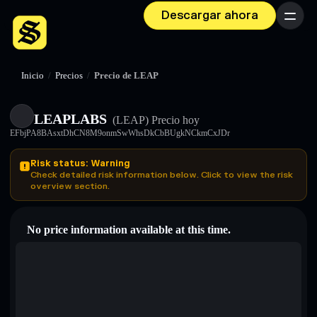
Descargar ahora
Menú
Inicio
/
Precios
/
Precio de LEAP
LEAPLABS
(LEAP)
Precio hoy
EFbjPA8BAsxtDhCN8M9onmSwWhsDkCbBUgkNCkmCxJDr
Risk status: Warning
Check detailed risk information below. Click to view the risk
overview section.
No price information available at this time.