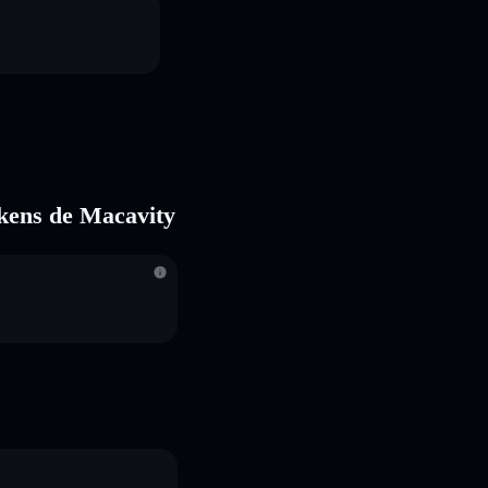
okens de Macavity
S