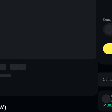
Compr
Cómo 
$
38
AW)