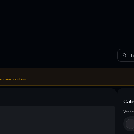
B
erview section.
Calc
Vende