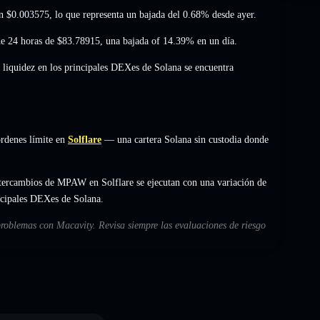
en
$0.003575
, lo que representa un bajada del 0.68%
desde ayer.
de 24 horas de
$83.78915
,
una bajada of 14.39%
en un día.
 liquidez en los principales DEXes de Solana se encuentra
rdenes límite en
Solflare
— una cartera Solana sin custodia donde
ntercambios de MPAW en Solflare se ejecutan con una variación de
incipales DEXes de Solana.
problemas con Macavity. Revisa siempre las evaluaciones de riesgo