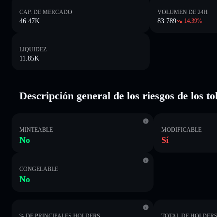
CAP. DE MERCADO
VOLUMEN DE 24H
46.47K
83.789
14.39
%
LIQUIDEZ
11.85K
Descripción general de los riesgos de los t
MINTEABLE
MODIFICABLE
No
Sí
CONGELABLE
No
% DE PRINCIPALES HOLDERS
TOTAL DE HOLDER