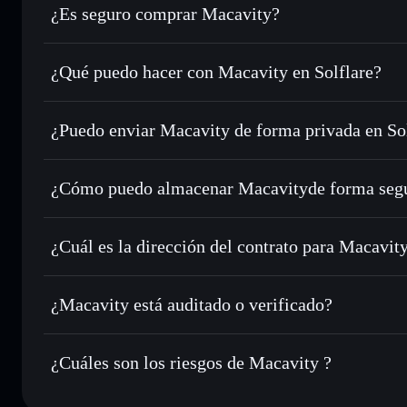
¿Es seguro comprar Macavity?
Macavity
no está verificado
¿Qué puedo hacer con Macavity en Solflare?
Macavity
cartera de Solflare
¿Puedo enviar Macavity de forma privada en So
Intercambiar al instante
: operar con MPAW para SOL, US
de órdenes inteligente para el mejor precio disponible
agregador de privacidad
Establecer órdenes límite
: automatizar las operaciones e
¿Cómo puedo almacenar Macavityde forma seg
Utilizar DCA
: promedio de coste en dólares en MPAW a lo
Macavity
cart
Enviar de forma privada
: transferir MPAW sin vincular p
Solflare
privacidad integrado de Solflare
¿Cuál es la dirección del contrato para Macavit
Hacer un seguimiento en tiempo real
: monitorizar el pre
Macavity
MPAW
ByCds9p6tXfF5HEg6aJDdrEypCWTi7Jui5nLs7QbyYu
¿Macavity está auditado o verificado?
Holdear de forma segura
: almacenar MPAW en una cartera 
Macavity
no está verificado actualmente
¿Cuáles son los riesgos de Macavity ?