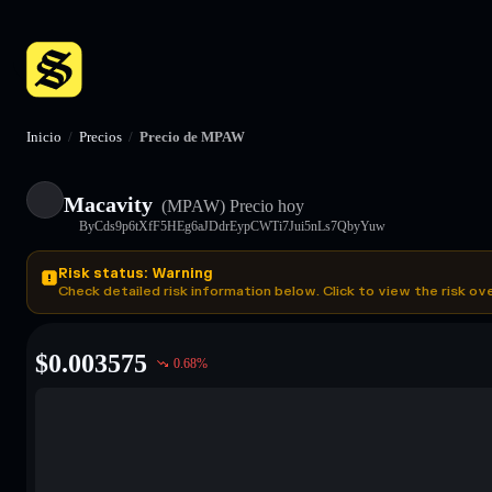
Inicio
/
Precios
/
Precio de MPAW
Macavity
(MPAW)
Precio hoy
ByCds9p6tXfF5HEg6aJDdrEypCWTi7Jui5nLs7QbyYuw
Risk status: Warning
Check detailed risk information below. Click to view the risk ov
$
0.003575
0.68
%