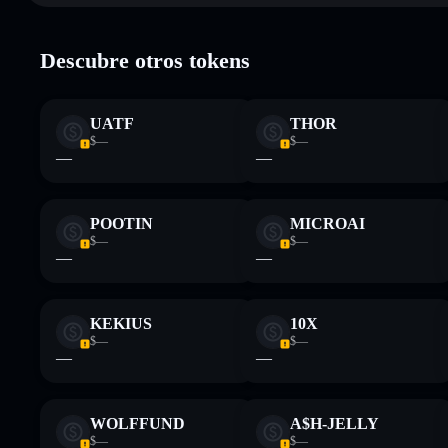
Principales riesgos para Macavity:
Descubre otros tokens
concentración de holders
UATF
THOR
Descargo de responsabilidad: Esta información tiene únicamen
$—
$—
financiero. Investiga siempre por tu cuenta. Datos proporcio
—
—
POOTIN
MICROAI
$—
$—
—
—
KEKIUS
10X
$—
$—
—
—
WOLFFUND
A$H-JELLY
$—
$—