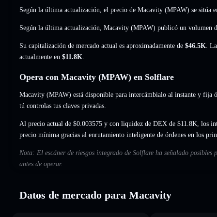
Según la última actualización, el precio de Macavity (MPAW) se sitúa 
Según la última actualización, Macavity (MPAW) publicó un volumen 
Su capitalización de mercado actual es aproximadamente de
$46.5K
. La
actualmente en
$11.8K
.
Opera con Macavity (MPAW) en Solflare
Macavity (MPAW) está disponible para intercámbialo al instante y fija ó
tú controlas tus claves privadas.
Al precio actual de $0.003575 y con liquidez de DEX de $11.8K, los i
precio mínima gracias al enrutamiento inteligente de órdenes en los pr
Nota: El escáner de riesgos integrado de Solflare ha señalado posibles 
antes de operar.
Datos de mercado para Macavity