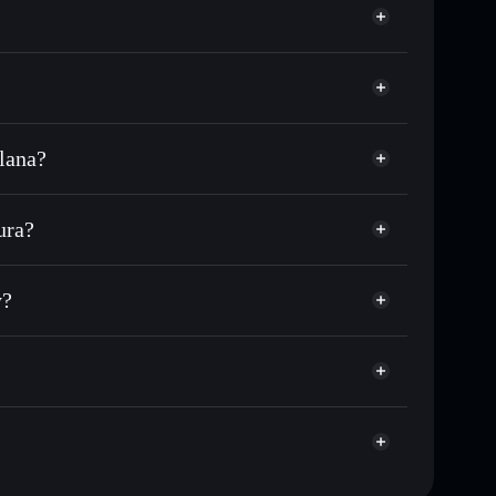
lana?
DC o miles de otros tokens de Solana con enrutamiento
n tu precio objetivo para MPAW
ura?
 largo del tiempo
era sin custodia
Solflare
úblicamente las carteras usando el agregador de
Macavity
y?
agregador de privacidad
cio, volumen, capitalización de mercado y liquidez de
w
sin custodia donde tú controla tus claves privadas
MPAW
cartera Solflare