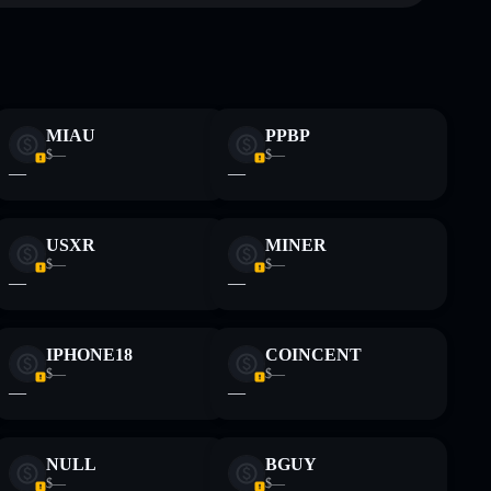
alta
Macavity
MIAU
PPBP
te fines educativos y no constituye asesoramiento
$—
$—
nados por rugcheck.xyz.
—
—
USXR
MINER
$—
$—
—
—
IPHONE18
COINCENT
$—
$—
—
—
NULL
BGUY
$—
$—