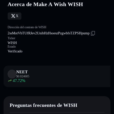
Acerca de Make A Wish WISH
X
Dirección del contrato de WISH
2ssMotVbTUfRJev2UnibHzHsoeszPzgwbfsTZPSHpump
Ticker
WISH
Estado
Verificado
NEET
$
0.024605
47.72
%
Preguntas frecuentes de WISH