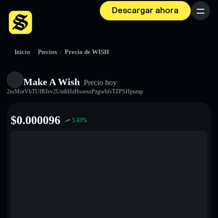
Descargar ahora
Menú
Inicio
/
Precios
/
Precio de WISH
Make A Wish
Precio hoy
2ssMotVbTUfRJev2UnibHzHsoeszPzgwbfsTZPSHpump
$
0.000096
5.43
%