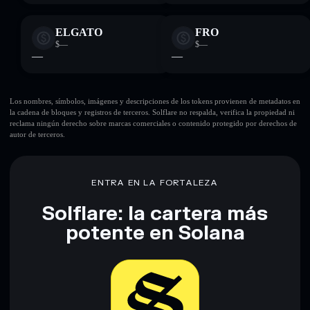
ELGATO
FRO
$—
$—
—
—
Los nombres, símbolos, imágenes y descripciones de los tokens provienen de metadatos en
la cadena de bloques y registros de terceros. Solflare no respalda, verifica la propiedad ni
reclama ningún derecho sobre marcas comerciales o contenido protegido por derechos de
autor de terceros.
ENTRA EN LA FORTALEZA
Solflare: la cartera más
potente en Solana