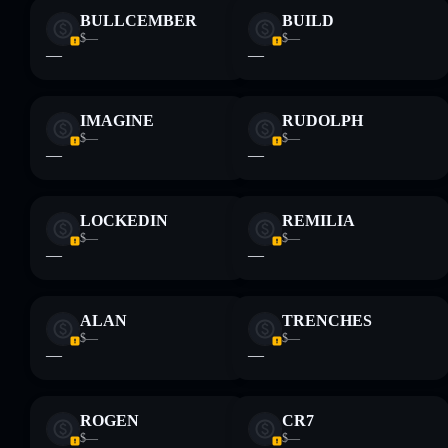
BULLCEMBER
BUILD
$—
$—
—
—
IMAGINE
RUDOLPH
$—
$—
—
—
LOCKEDIN
REMILIA
$—
$—
—
—
ALAN
TRENCHES
$—
$—
—
—
ROGEN
CR7
$—
$—