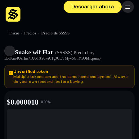
Descargar ahora
Menú
Inicio
/
Precios
/
Precio de SSSSS
Snake wif Hat
(SSSSS)
Precio hoy
5EdKas4QsHaa71QS1X98wiCTgJCCVMjw5GhY5QMKpump
Unverified token
Multiple tokens can use the same name and symbol. Always
do your own research before buying.
$
0.000018
0.00
%