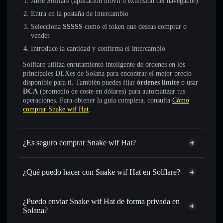
Abre Solflare (aplicación móvil o extensión del navegador)
Entra en la pestaña de Intercambio
Selecciona
SSSSS
como el token que deseas comprar o
vender
Introduce la cantidad y confirma el intercambio
Solflare utiliza enrutamiento inteligente de órdenes en los
principales DEXes de Solana para encontrar el mejor precio
disponible para ti. También puedes fijar
órdenes límite
o usar
DCA
(promedio de coste en dólares) para automatizar tus
operaciones. Para obtener la guía completa, consulta
Cómo
comprar Snake wif Hat
.
¿Es seguro comprar Snake wif Hat?
Snake wif Hat
no está verificado
¿Qué puedo hacer con Snake wif Hat en Solflare?
Snake wif Hat
cartera de Solflare
Intercambiar al instante
: operar con SSSSS para SOL,
¿Puedo enviar Snake wif Hat de forma privada en
USDC o miles de otros tokens de Solana con enrutamiento
Solana?
de órdenes inteligente para el mejor precio disponible