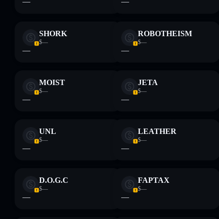
—
—
SHORK
ROBOTHEISM
$—
$—
—
—
MOIST
JETA
$—
$—
—
—
UNL
LEATHER
$—
$—
—
—
D.O.G.C
FAPTAX
$—
$—
—
—