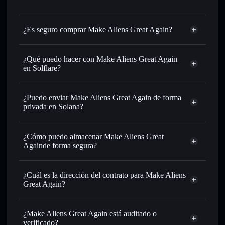
¿Es seguro comprar Make Aliens Great Again?
Make Aliens Great Again
token verificado
¿Qué puedo hacer con Make Aliens Great Again
en Solflare?
Make Aliens Great Again
cartera de Solflare
¿Puedo enviar Make Aliens Great Again de forma
Intercambiar al instante
: operar con MAGA para SOL,
privada en Solana?
USDC o miles de otros tokens de Solana con enrutamiento
cartera de Solflare
agregador de
de órdenes inteligente para el mejor precio disponible
privacidad
¿Cómo puedo almacenar Make Aliens Great
Establecer órdenes límite
: automatizar las operaciones en
Make Aliens Great Again
Againde forma segura?
tu precio objetivo para MAGA
Utilizar DCA
: promedio de coste en dólares en MAGA a lo
Make Aliens Great Again
largo del tiempo
cartera sin custodia
Solflare
¿Cuál es la dirección del contrato para Make Aliens
Enviar de forma privada
: transferir MAGA sin vincular
Great Again?
públicamente las carteras usando el agregador de privacidad
integrado de Solflare
Make Aliens
agregador de privacidad
Great Again
Hacer un seguimiento en tiempo real
: monitorizar el
¿Make Aliens Great Again está auditado o
Hon2rHAiqkcDtUzL5gA2vjXPr7T1MPCK2UT2AHKCpump
precio, volumen, capitalización de mercado y liquidez de
verificado?