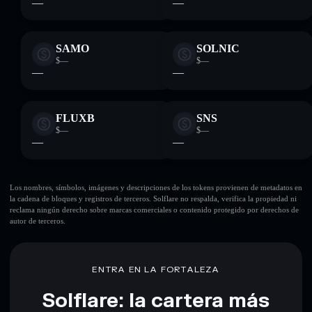
—
—
SAMO
SOLNIC
$—
$—
—
—
FLUXB
SNS
$—
$—
—
—
Los nombres, símbolos, imágenes y descripciones de los tokens provienen de metadatos en
la cadena de bloques y registros de terceros. Solflare no respalda, verifica la propiedad ni
reclama ningún derecho sobre marcas comerciales o contenido protegido por derechos de
autor de terceros.
ENTRA EN LA FORTALEZA
Solflare: la cartera más