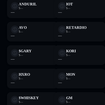
ANDURIL
IOT
$—
$—
—
—
AVO
RETARDIO
$—
$—
—
—
$GARY
KORI
$—
$—
—
—
HXRO
MON
$—
$—
—
—
$WHISKEY
GM
$—
$—