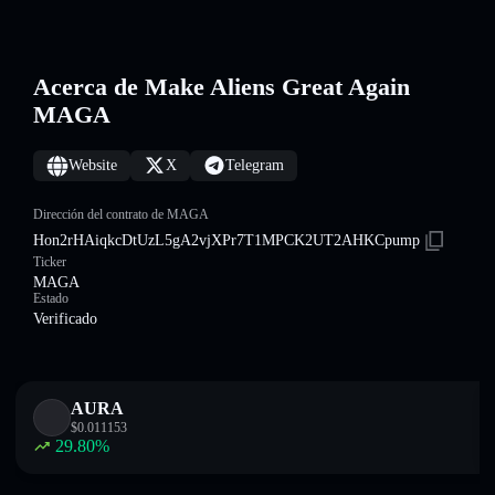
Acerca de Make Aliens Great Again
MAGA
Website
X
Telegram
Dirección del contrato de MAGA
Hon2rHAiqkcDtUzL5gA2vjXPr7T1MPCK2UT2AHKCpump
Ticker
MAGA
Estado
Verificado
AURA
$
0.011153
29.80
%