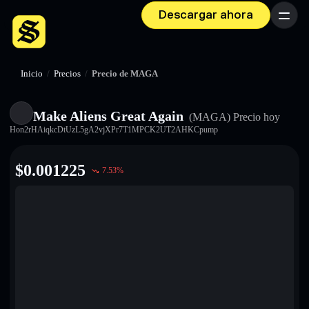
Descargar ahora
Menú
Inicio
/
Precios
/
Precio de MAGA
Make Aliens Great Again
(MAGA)
Precio hoy
Hon2rHAiqkcDtUzL5gA2vjXPr7T1MPCK2UT2AHKCpump
$
0.001225
7.53
%