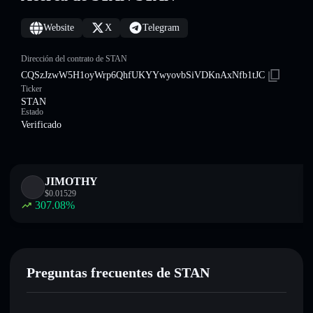
Website
X
Telegram
Dirección del contrato de STAN
CQSzJzwW5H1oyWrp6QhfUKYYwyovbSiVDKnAxNfb1tJC
Ticker
STAN
Estado
Verificado
JIMOTHY
$
0.01529
307.08
%
Preguntas frecuentes de STAN