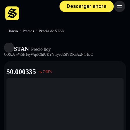
Descargar ahora
Menú
Inicio
/
Precios
/
Precio de STAN
STAN
Precio hoy
CQSzJzwW5H1oyWrp6QhfUKYYwyovbSiVDKnAxNfb1tJC
$
0.000335
7.68
%