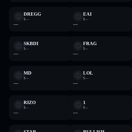
DREGG
EAI
$—
$—
—
—
SKBDI
FRAG
$—
$—
—
—
MD
LOL
$—
$—
—
—
RIZO
1
$—
$—
—
—
STAR
BULLISH