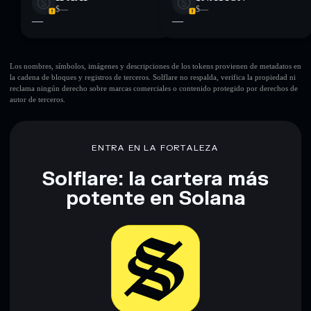
$—
$—
—
—
Los nombres, símbolos, imágenes y descripciones de los tokens provienen de metadatos en
la cadena de bloques y registros de terceros. Solflare no respalda, verifica la propiedad ni
reclama ningún derecho sobre marcas comerciales o contenido protegido por derechos de
autor de terceros.
ENTRA EN LA FORTALEZA
Solflare: la cartera más
potente en Solana
Descargar ahora