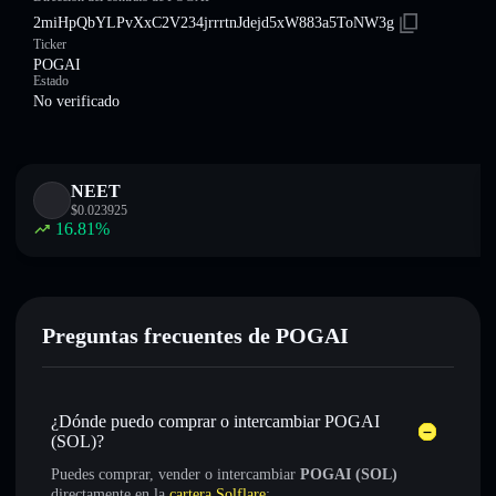
2miHpQbYLPvXxC2V234jrrrtnJdejd5xW883a5ToNW3g
Ticker
POGAI
Estado
No verificado
NEET
$
0.023925
16.81
%
Preguntas frecuentes de POGAI
¿Dónde puedo comprar o intercambiar POGAI
(SOL)?
Puedes comprar, vender o intercambiar
POGAI (SOL)
directamente en la
cartera Solflare
: