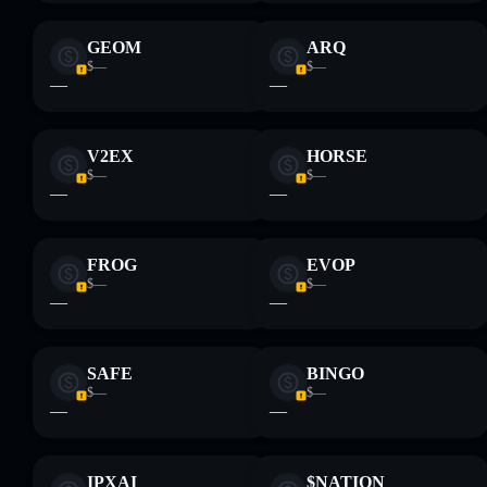
GEOM
ARQ
$—
$—
—
—
V2EX
HORSE
$—
$—
—
—
FROG
EVOP
$—
$—
—
—
SAFE
BINGO
$—
$—
—
—
IPXAI
$NATION