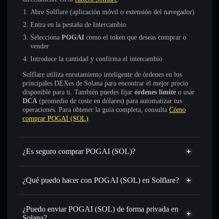
Abre Solflare (aplicación móvil o extensión del navegador)
Entra en la pestaña de Intercambio
Selecciona
POGAI
como el token que deseas comprar o
vender
Introduce la cantidad y confirma el intercambio
Solflare utiliza enrutamiento inteligente de órdenes en los
principales DEXes de Solana para encontrar el mejor precio
disponible para ti. También puedes fijar
órdenes límite
o usar
DCA
(promedio de coste en dólares) para automatizar tus
operaciones. Para obtener la guía completa, consulta
Cómo
comprar POGAI (SOL)
.
¿Es seguro comprar POGAI (SOL)?
POGAI (SOL)
no está verificado
¿Qué puedo hacer con POGAI (SOL) en Solflare?
POGAI (SOL)
cartera de Solflare
Intercambiar al instante
: operar con POGAI para SOL,
¿Puedo enviar POGAI (SOL) de forma privada en
USDC o miles de otros tokens de Solana con enrutamiento
Solana?