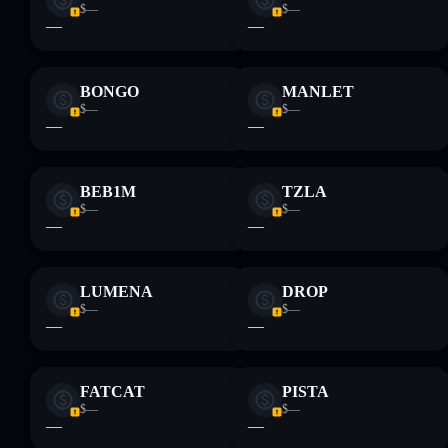
Descargo de responsabilidad: Esta información tiene
$—
$—
únicamente fines educativos y no constituye asesoramiento
—
—
financiero. Investiga siempre por tu cuenta. Datos
proporcionados por rugcheck.xyz.
BONGO
MANLET
$—
$—
—
—
BEB1M
TZLA
$—
$—
—
—
LUMENA
DROP
$—
$—
—
—
FATCAT
PISTA
$—
$—
—
—