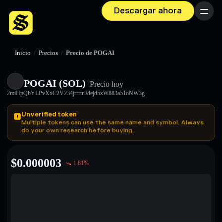
Descargar ahora
Menú
Inicio
/
Precios
/
Precio de POGAI
POGAI (SOL)
Precio hoy
2miHpQbYLPvXxC2V234jrrrtnJdejd5xW883a5ToNW3g
Unverified token
Multiple tokens can use the same name and symbol. Always
do your own research before buying.
$
0.000003
1.81
%