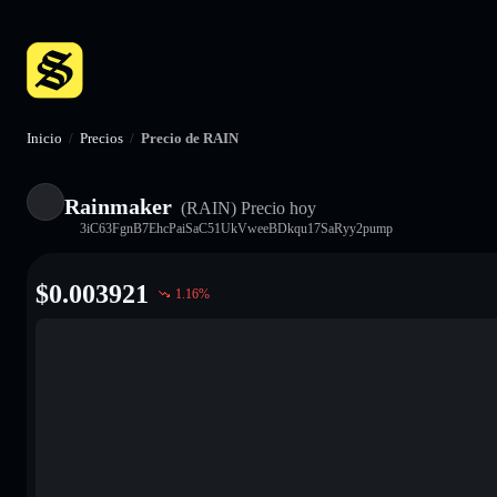
Inicio
/
Precios
/
Precio de RAIN
Rainmaker
(RAIN)
Precio hoy
3iC63FgnB7EhcPaiSaC51UkVweeBDkqu17SaRyy2pump
$
0.003921
1.16
%