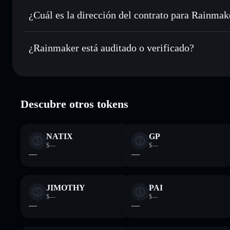
Enviar de forma privada
: transferir RAIN sin vincular p
integrado de Solflare
¿Cuál es la dirección del contrato para Rainmak
Hacer un seguimiento en tiempo real
: monitorizar el pre
Rainmaker
RAIN
3iC63FgnB7EhcPaiSaC51UkVweeBDkqu17SaRyy2pum
¿Rainmaker está auditado o verificado?
Holdear de forma segura
: almacenar RAIN en una cartera 
Rainmaker
verificado
Descubre otros tokens
NATIX
GP
$—
$—
—
—
JIMOTHY
PAI
$—
$—
—
—