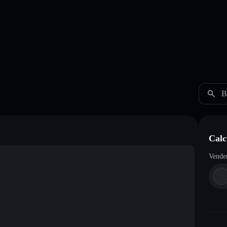
B
Calc
Vende