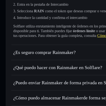
Entra en la pestaña de Intercambio
Selecciona
RAIN
como el token que deseas comprar o ven
Introduce la cantidad y confirma el intercambio
Solflare utiliza enrutamiento inteligente de órdenes en los pr
disponible para ti. También puedes fijar
órdenes límite
o usar
tus operaciones. Para obtener la guía completa, consulta
Cómo
¿Es seguro comprar Rainmaker?
Rainmaker
token verificado
¿Qué puedo hacer con Rainmaker en Solflare?
Rainmaker
cartera de Solflare
¿Puedo enviar Rainmaker de forma privada en 
Intercambiar al instante
: operar con RAIN para SOL, USD
de órdenes inteligente para el mejor precio disponible
cartera de Solflare
agregador de privacida
Establecer órdenes límite
: automatizar las operaciones en
Rainmaker
¿Cómo puedo almacenar Rainmakerde forma se
Utilizar DCA
: promedio de coste en dólares en RAIN a lo 
Rainmaker
ca