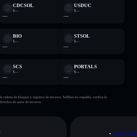
CDCSOL
USDUC
$—
$—
—
—
BIO
STSOL
$—
$—
—
—
SCS
PORTALS
$—
$—
—
—
cadena de bloques y registros de terceros. Solflare no respalda, verifica la
erechos de autor de terceros.
A
POLÍTICA 