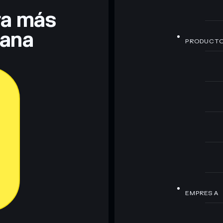
era más
lana
PRODUCT
EMPRESA