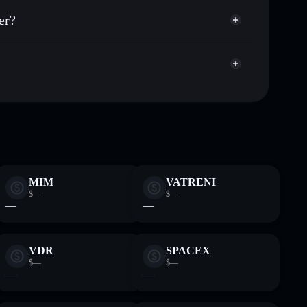
úblicamente las carteras usando el agregador de privacidad
er?
agregador de privacidad
cio, volumen, capitalización de mercado y liquidez de
p
sin custodia donde tú controla tus claves privadas
RAIN
cartera Solflare
MIM
VATRENI
$—
$—
—
—
VDR
SPACEX
$—
$—
—
—