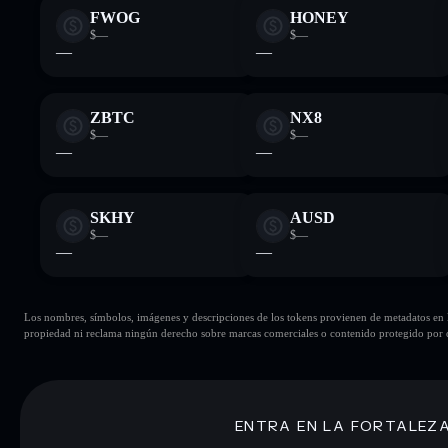
FWOG
HONEY
$—
$—
—
—
ZBTC
NX8
$—
$—
—
—
SKHY
AUSD
$—
$—
—
—
Los nombres, símbolos, imágenes y descripciones de los tokens provienen de metadatos en la 
propiedad ni reclama ningún derecho sobre marcas comerciales o contenido protegido por d
ENTRA EN LA FORTALEZ