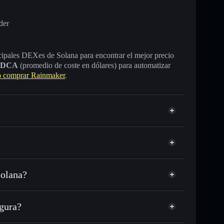
der
incipales DEXes de Solana para encontrar el mejor precio
DCA
(promedio de coste en dólares) para automatizar
 comprar Rainmaker
.
Solana?
C o miles de otros tokens de Solana con enrutamiento
d
 tu precio objetivo para RAIN
gura?
largo del tiempo
rtera sin custodia
Solflare