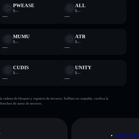
PWEASE
ALL
$—
$—
—
—
MUMU
ATR
$—
$—
—
—
CUDIS
UNITY
$—
$—
—
—
cadena de bloques y registros de terceros. Solflare no respalda, verifica la
erechos de autor de terceros.
A
POLÍTICA 