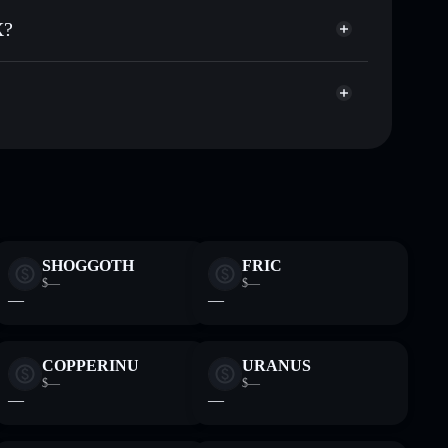
X?
agregador de privacidad
era sin custodia donde tú controla tus claves privadas
TSPACEX
cartera Solflare
SHOGGOTH
FRIC
$—
$—
—
—
COPPERINU
URANUS
$—
$—
—
—