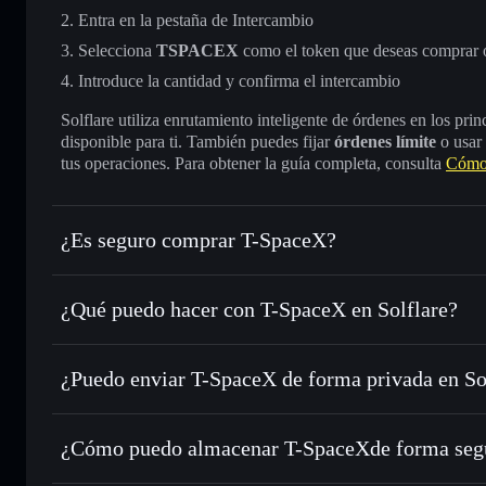
Entra en la pestaña de Intercambio
Selecciona
TSPACEX
como el token que deseas comprar 
Introduce la cantidad y confirma el intercambio
Solflare utiliza enrutamiento inteligente de órdenes en los pr
disponible para ti. También puedes fijar
órdenes límite
o usar
tus operaciones. Para obtener la guía completa, consulta
Cómo
¿Es seguro comprar T-SpaceX?
T-SpaceX
token verificado
¿Qué puedo hacer con T-SpaceX en Solflare?
T-SpaceX
cartera de Solflare
¿Puedo enviar T-SpaceX de forma privada en S
Intercambiar al instante
: operar con TSPACEX para SOL,
enrutamiento de órdenes inteligente para el mejor precio di
cartera de Solflare
agregador de privacida
Enviar de forma privada
: transferir TSPACEX sin vincula
SpaceX
¿Cómo puedo almacenar T-SpaceXde forma seg
privacidad integrado de Solflare
Hacer un seguimiento en tiempo real
: monitorizar el pre
T-SpaceX
car