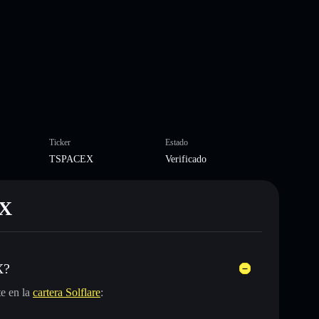
Ticker
Estado
TSPACEX
Verificado
EX
X?
e en la
cartera Solflare
: