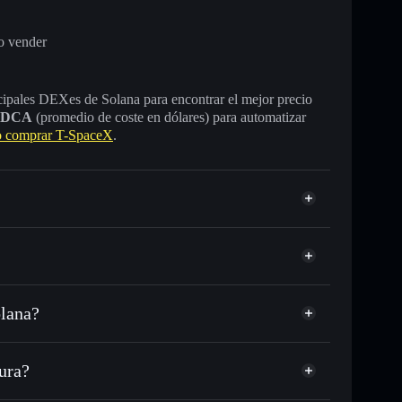
o vender
incipales DEXes de Solana para encontrar el mejor precio
DCA
(promedio de coste en dólares) para automatizar
 comprar T-SpaceX
.
olana?
 USDC o miles de otros tokens de Solana con
sponible
d
T-
r públicamente las carteras usando el agregador de
ura?
cio, volumen, capitalización de mercado y liquidez de
tera sin custodia
Solflare