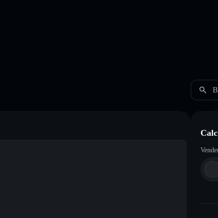
B
Calc
Vende