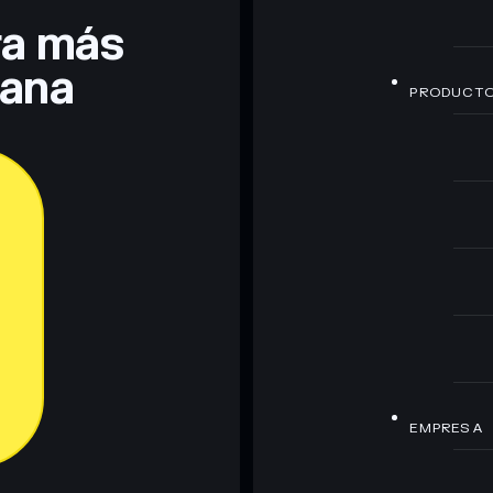
era más
lana
PRODUCT
EMPRESA