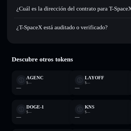
TSPACEX
¿Cuál es la dirección del contrato para T-Space
Holdear de forma segura
: almacenar TSPACEX en una cart
T-SpaceX
TSPXcLV76s6V2zDiZQ18kBfcbnjaE2ZzNT3ga2Pd99v
¿T-SpaceX está auditado o verificado?
T-SpaceX
verificado
Descubre otros tokens
AGENC
LAYOFF
$—
$—
—
—
DOGE-1
KNS
$—
$—
—
—