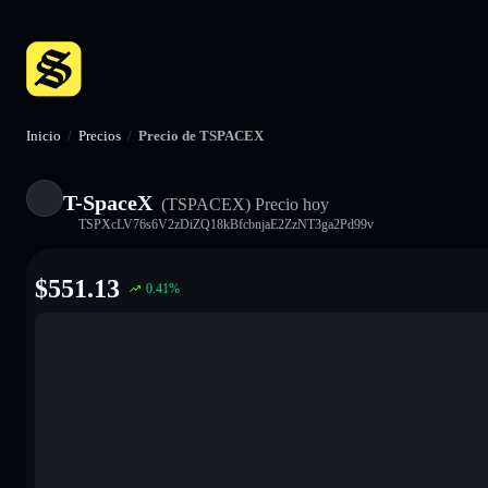
Inicio
/
Precios
/
Precio de TSPACEX
T-SpaceX
(TSPACEX)
Precio hoy
TSPXcLV76s6V2zDiZQ18kBfcbnjaE2ZzNT3ga2Pd99v
$
551.13
0.41
%