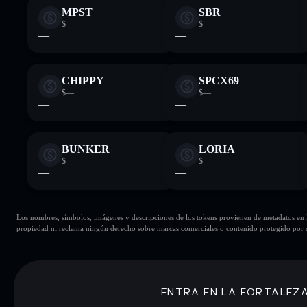
MPST
SBR
$—
$—
—
—
CHIPPY
SPCX69
$—
$—
—
—
BUNKER
LORIA
$—
$—
—
—
Los nombres, símbolos, imágenes y descripciones de los tokens provienen de metadatos en la 
propiedad ni reclama ningún derecho sobre marcas comerciales o contenido protegido por d
ENTRA EN LA FORTALEZ