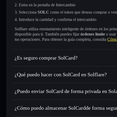
Entra en la pestaña de Intercambio
Selecciona
SOLC
como el token que deseas comprar o ven
Introduce la cantidad y confirma el intercambio
Solflare utiliza enrutamiento inteligente de órdenes en los pr
disponible para ti. También puedes fijar
órdenes límite
o usar
tus operaciones. Para obtener la guía completa, consulta
Cómo
¿Es seguro comprar SolCard?
SolCard
token verificado
¿Qué puedo hacer con SolCard en Solflare?
SolCard
cartera de Solflare
¿Puedo enviar SolCard de forma privada en Sol
Intercambiar al instante
: operar con SOLC para SOL, USD
de órdenes inteligente para el mejor precio disponible
cartera de Solflare
agregador de privacida
Establecer órdenes límite
: automatizar las operaciones en
SolCard
¿Cómo puedo almacenar SolCardde forma segu
Utilizar DCA
: promedio de coste en dólares en SOLC a lo
SolCard
carte