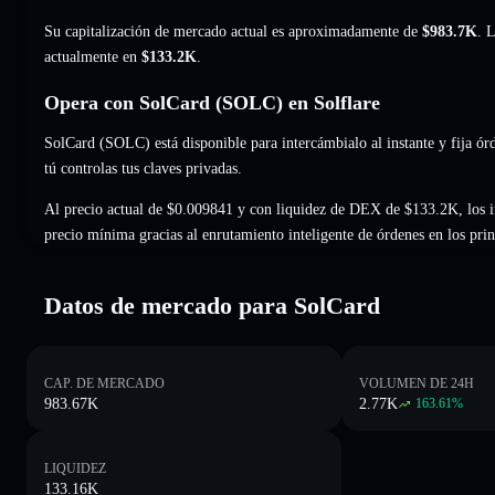
Su capitalización de mercado actual es aproximadamente de
$983.7K
. 
actualmente en
$133.2K
.
Opera con SolCard (SOLC) en Solflare
SolCard (SOLC) está disponible para intercámbialo al instante y fija ór
tú controlas tus claves privadas.
Al precio actual de $0.009841 y con liquidez de DEX de $133.2K, los i
precio mínima gracias al enrutamiento inteligente de órdenes en los pr
Datos de mercado para SolCard
CAP. DE MERCADO
VOLUMEN DE 24H
983.67K
2.77K
163.61
%
LIQUIDEZ
133.16K