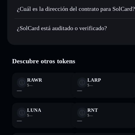
Enviar de forma privada
: transferir SOLC sin vincular p
privacidad integrado de Solflare
¿Cuál es la dirección del contrato para SolCard?
Hacer un seguimiento en tiempo real
: monitorizar el pre
SolCard
SOLC
DLUNTKRQt7CrpqSX1naHUYoBznJ9pvMP65uCeWQ
¿SolCard está auditado o verificado?
Holdear de forma segura
: almacenar SOLC en una cartera 
Solflare
SolCard
verificado
Descubre otros tokens
RAWR
LARP
$—
$—
—
—
LUNA
RNT
$—
$—
—
—