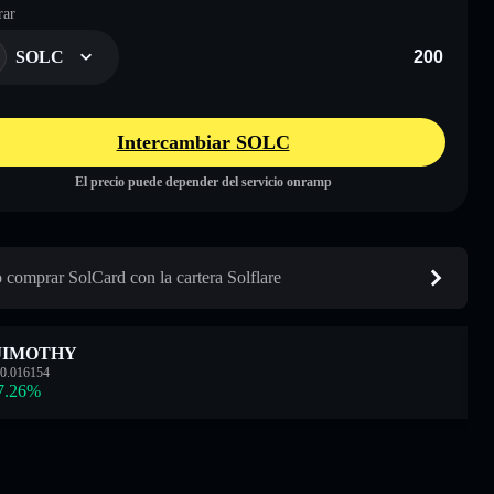
ar
SOLC
Intercambiar SOLC
El precio puede depender del servicio onramp
comprar SolCard con la cartera Solflare
JIMOTHY
0.016154
7.26
%