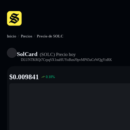
Inicio
/
Precios
/
Precio de SOLC
SolCard
(SOLC)
Precio hoy
DLUNTKRQt7CrpqSX1naHUYoBznJ9pvMP65uCeWQgYnRK
$
0.009841
0.10
%