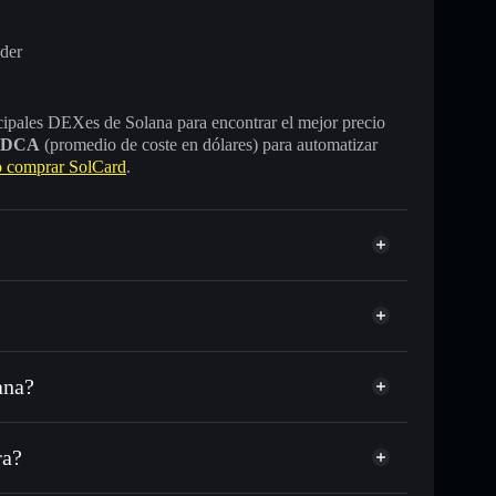
der
incipales DEXes de Solana para encontrar el mejor precio
DCA
(promedio de coste en dólares) para automatizar
 comprar SolCard
.
ana?
C o miles de otros tokens de Solana con enrutamiento
d
 tu precio objetivo para SOLC
ra?
 largo del tiempo
ra sin custodia
Solflare