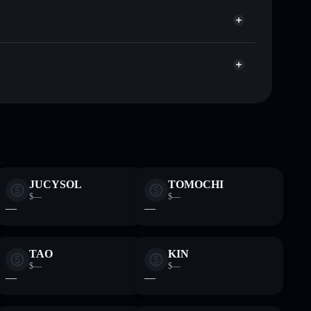
úblicamente las carteras usando el agregador de
agregador de privacidad
cio, volumen, capitalización de mercado y liquidez de
gYnRK
sin custodia donde tú controla tus claves privadas
SOLC
cartera
JUCYSOL
TOMOCHI
$—
$—
—
—
TAO
KIN
$—
$—
—
—