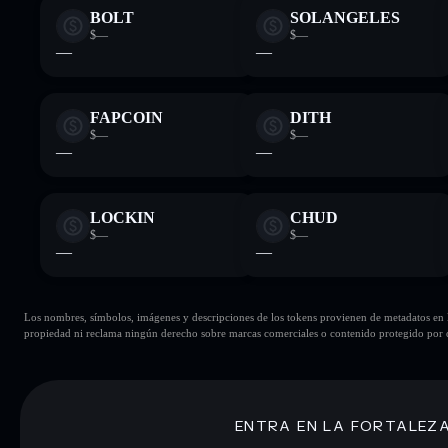
BOLT
SOLANGELES
$—
$—
—
—
FAPCOIN
DITH
$—
$—
—
—
LOCKIN
CHUD
$—
$—
—
—
Los nombres, símbolos, imágenes y descripciones de los tokens provienen de metadatos en la 
propiedad ni reclama ningún derecho sobre marcas comerciales o contenido protegido por d
ENTRA EN LA FORTALEZ