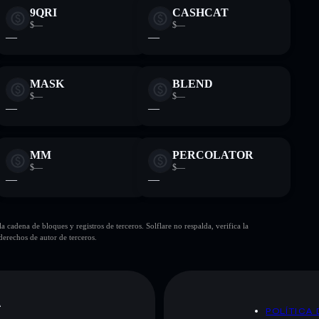
9QRI
CASHCAT
$—
$—
—
—
MASK
BLEND
$—
$—
—
—
MM
PERCOLATOR
$—
$—
—
—
cadena de bloques y registros de terceros. Solflare no respalda, verifica la
erechos de autor de terceros.
A
POLÍTICA 