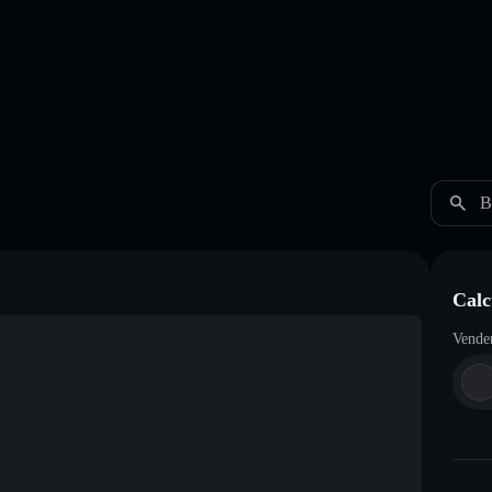
B
Calc
Vende