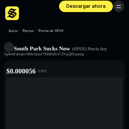
Descargar ahora
Menú
Inicio
/
Precios
/
Precio de SPSN
South Park Sucks Now
(SPSN)
Precio hoy
Sg4k4iFaEeqhv5866cQmsFTMhRx8sVCPAq2j8Xcpump
$
0.000056
0.00
%