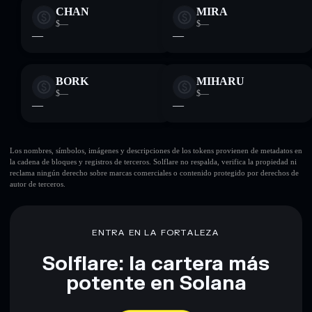
CHAN
MIRA
$—
$—
—
—
BORK
MIHARU
$—
$—
—
—
Los nombres, símbolos, imágenes y descripciones de los tokens provienen de metadatos en
la cadena de bloques y registros de terceros. Solflare no respalda, verifica la propiedad ni
reclama ningún derecho sobre marcas comerciales o contenido protegido por derechos de
autor de terceros.
ENTRA EN LA FORTALEZA
Solflare: la cartera más
potente en Solana