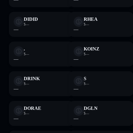
DIDID
RHEA
$—
$—
—
—
.
KOINZ
$—
$—
—
—
DRINK
S
$—
$—
—
—
DORAE
DGLN
$—
$—
—
—