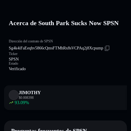
Acerca de South Park Sucks Now SPSN
Dirección del contrato de SPSN
Sg4k4iFaEeqhv5866cQmsFTMhRx8sVCPAq2j8Xcpump
Ticker
SPSN
Estado
Verificado
JIMOTHY
$
0.008398
93.09
%
Preguntas frecuentes de SPSN