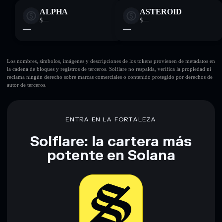
ALPHA
ASTEROID
$—
$—
—
—
Los nombres, símbolos, imágenes y descripciones de los tokens provienen de metadatos en
la cadena de bloques y registros de terceros. Solflare no respalda, verifica la propiedad ni
reclama ningún derecho sobre marcas comerciales o contenido protegido por derechos de
autor de terceros.
ENTRA EN LA FORTALEZA
Solflare: la cartera más
potente en Solana