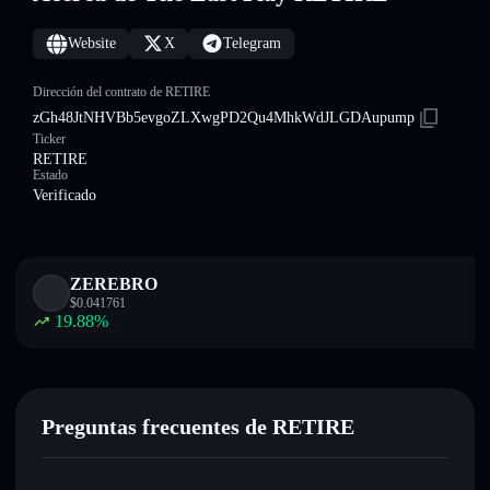
Website
X
Telegram
Dirección del contrato de RETIRE
zGh48JtNHVBb5evgoZLXwgPD2Qu4MhkWdJLGDAupump
Ticker
RETIRE
Estado
Verificado
ZEREBRO
$
0.041761
19.88
%
Preguntas frecuentes de RETIRE