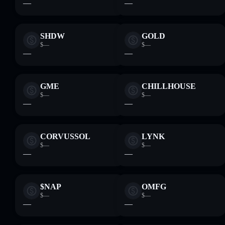
—
—
SHDW
GOLD
$—
$—
—
—
GME
CHILLHOUSE
$—
$—
—
—
CORVUSSOL
LYNK
$—
$—
—
—
$NAP
OMFG
$—
$—
—
—