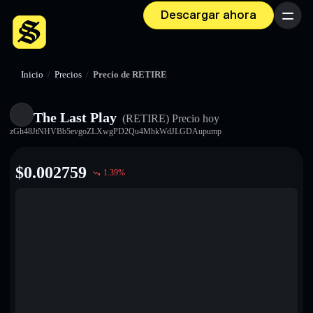
Descargar ahora
Menú
Inicio
/
Precios
/
Precio de RETIRE
The Last Play
(RETIRE)
Precio hoy
zGh48JtNHVBb5evgoZLXwgPD2Qu4MhkWdJLGDAupump
$
0.002759
1.39
%