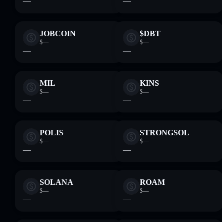
—
—
JOBCOIN
$DBT
$—
$—
—
—
MIL
KINS
$—
$—
—
—
POLIS
STRONGSOL
$—
$—
—
—
SOLANA
ROAM
$—
$—
—
—