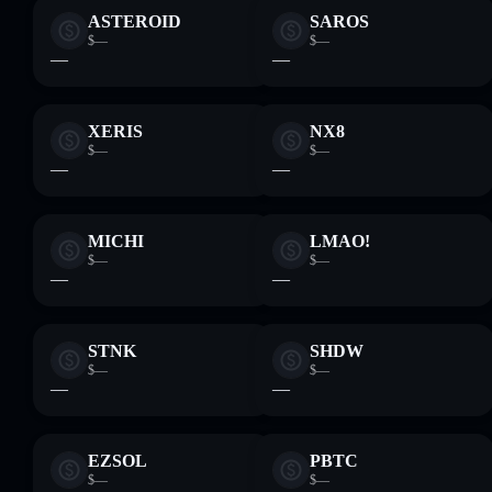
ASTEROID
SAROS
$—
$—
—
—
XERIS
NX8
$—
$—
—
—
MICHI
LMAO!
$—
$—
—
—
STNK
SHDW
$—
$—
—
—
EZSOL
PBTC
$—
$—