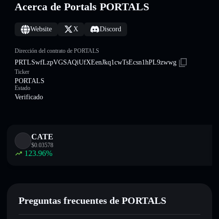
Acerca de Portals PORTALS
Website
X
Discord
Dirección del contrato de PORTALS
PRTLSwfLzpVGSAQiUfXEenJkq1cwTsEcsn1hPL9zwwg
Ticker
PORTALS
Estado
Verificado
CATE
$
0.03578
123.96
%
Preguntas frecuentes de PORTALS