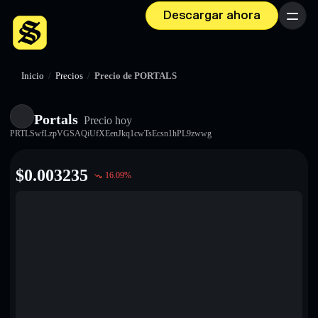
Descargar ahora
Menú
Inicio
/
Precios
/
Precio de PORTALS
Portals
Precio hoy
PRTLSwfLzpVGSAQiUfXEenJkq1cwTsEcsn1hPL9zwwg
$
0.003235
16.09
%