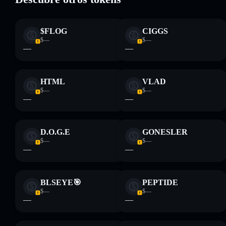
Descargo de responsabilidad: Esta información tiene
únicamente fines educativos y no constituye asesoramiento
$FLOG
CIGGS
financiero. Investiga siempre por tu cuenta. Datos
$—
$—
proporcionados por rugcheck.xyz.
—
—
HTML
VLAD
$—
$—
—
—
D.O.G.E
GONESLER
$—
$—
—
—
BLSEYE🎯
PEPTIDE
$—
$—
—
—