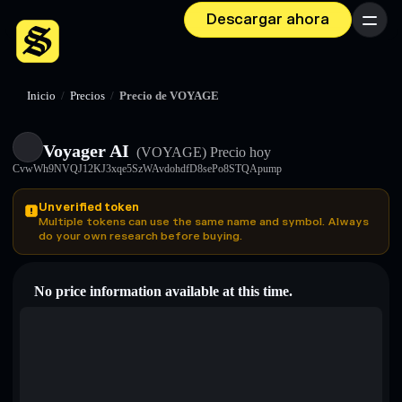
Descargar ahora
Menú
Inicio
/
Precios
/
Precio de VOYAGE
Voyager AI
(VOYAGE)
Precio hoy
CvwWh9NVQJ12KJ3xqe5SzWAvdohdfD8sePo8STQApump
Unverified token
Multiple tokens can use the same name and symbol. Always
do your own research before buying.
No price information available at this time.