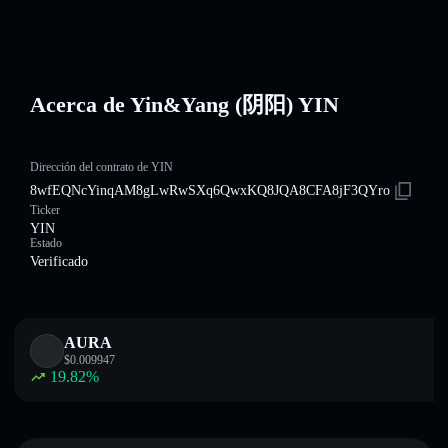
Acerca de Yin&Yang (阴阳) YIN
Dirección del contrato de YIN
8wfEQNcYinqAM8gLwRwSXq6QwxKQ8JQA8CFA8jF3QYro
Ticker
YIN
Estado
Verificado
AURA
$
0.009947
19.82
%