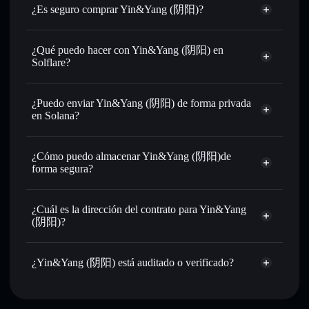
¿Es seguro comprar Yin&Yang (阴阳)?
Yin&Yang (阴阳)
token verificado
¿Qué puedo hacer con Yin&Yang (阴阳) en
Solflare?
Yin&Yang (阴阳)
cartera de Solflare
Intercambiar al instante
: operar con YIN para SOL,
¿Puedo enviar Yin&Yang (阴阳) de forma privada
USDC o miles de otros tokens de Solana con enrutamiento
en Solana?
de órdenes inteligente para el mejor precio disponible
cartera de Solflare
agregador de
Enviar de forma privada
: transferir YIN sin vincular
privacidad
¿Cómo puedo almacenar Yin&Yang (阴阳)de
públicamente las carteras usando el agregador de privacidad
Yin&Yang (阴阳)
forma segura?
integrado de Solflare
Hacer un seguimiento en tiempo real
: monitorizar el
Yin&Yang (阴阳)
precio, volumen, capitalización de mercado y liquidez de
cartera sin custodia
Solflare
¿Cuál es la dirección del contrato para Yin&Yang
YIN
(阴阳)?
Holdear de forma segura
: almacenar YIN en una cartera
sin custodia donde tú controla tus claves privadas
Yin&Yang
agregador de privacidad
(阴阳)
¿Yin&Yang (阴阳) está auditado o verificado?
8wfEQNcYinqAM8gLwRwSXq6QwxKQ8JQA8CFA8jF3QYro
Yin&Yang (阴阳)
verificado
YIN
cartera Solflare