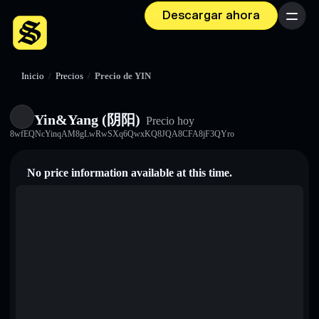
Descargar ahora
Menú
Inicio
/
Precios
/
Precio de YIN
Yin&Yang (阴阳)
Precio hoy
8wfEQNcYinqAM8gLwRwSXq6QwxKQ8JQA8CFA8jF3QYro
No price information available at this time.