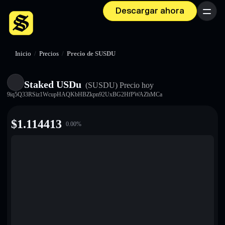
Descargar ahora
Menú
Inicio
/
Precios
/
Precio de SUSDU
Staked USDu
(SUSDU)
Precio hoy
9iq5Q33RSiz1WcupHAQKbHBZkpn92UxBG2HfPWAZhMCa
$
1.114413
0.00
%