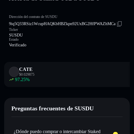
Dirección del contrato de SUSDU
9iq5Q33RSiz1WcupHAQKbHBZkpn92UxBG2HfPWAZhMCa
Ticker
SUSDU
Estado
Verificado
CATE
$
0.029875
97.25
%
Preguntas frecuentes de SUSDU
¿Dónde puedo comprar o intercambiar Staked