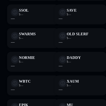
SSOL
SAVE
$—
$—
—
—
SWARMS
OLD SLERF
$—
$—
—
—
NORMIE
DADDY
$—
$—
—
—
WBTC
XAUM
$—
$—
—
—
EPIK
MU