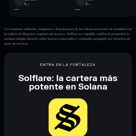
$—
$—
—
—
Los nombres, símbolos, imágenes y descripciones de los tokens provienen de metadatos en
la cadena de bloques y registros de terceros. Solflare no respalda, verifica la propiedad ni
reclama ningún derecho sobre marcas comerciales o contenido protegido por derechos de
autor de terceros.
ENTRA EN LA FORTALEZA
Solflare: la cartera más
potente en Solana
Descargar ahora