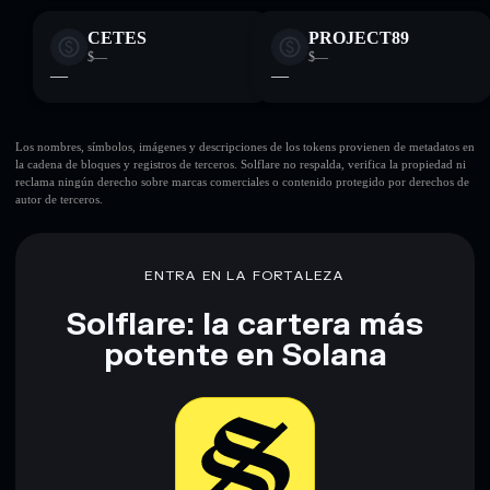
CETES
PROJECT89
$—
$—
—
—
Los nombres, símbolos, imágenes y descripciones de los tokens provienen de metadatos en
la cadena de bloques y registros de terceros. Solflare no respalda, verifica la propiedad ni
reclama ningún derecho sobre marcas comerciales o contenido protegido por derechos de
autor de terceros.
ENTRA EN LA FORTALEZA
Solflare: la cartera más
potente en Solana