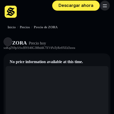
Descargar ahora
Menú
Inicio
/
Precios
/
Precio de ZORA
ZORA
Precio hoy
soKqZS9pASwBNS46G388nhK7XVtPaTyReffXEd3zora
No price information available at this time.