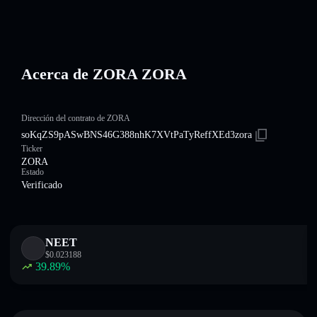
Acerca de ZORA ZORA
Dirección del contrato de ZORA
soKqZS9pASwBNS46G388nhK7XVtPaTyReffXEd3zora
Ticker
ZORA
Estado
Verificado
NEET
$
0.023188
39.89
%