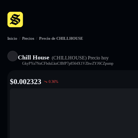
Inicio
/
Precios
/
Precio de CHILLHOUSE
Chill House
(CHILLHOUSE)
Precio hoy
GkyPYa7NnCFbduLknCfBfP7p8564X1VZhwZYJ6CZpump
$
0.002323
0.36
%