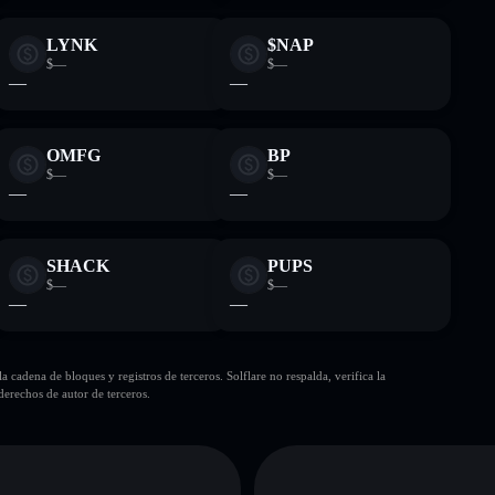
LYNK
$NAP
$—
$—
—
—
OMFG
BP
$—
$—
—
—
SHACK
PUPS
$—
$—
—
—
cadena de bloques y registros de terceros. Solflare no respalda, verifica la
erechos de autor de terceros.