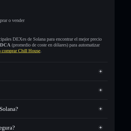
prar o vender
incipales DEXes de Solana para encontrar el mejor precio
DCA
(promedio de coste en dólares) para automatizar
comprar Chill House
.
 Solana?
SOL, USDC o miles de otros tokens de Solana con
sponible
d
Chill
en tu precio objetivo para CHILLHOUSE
egura?
USE a lo largo del tiempo