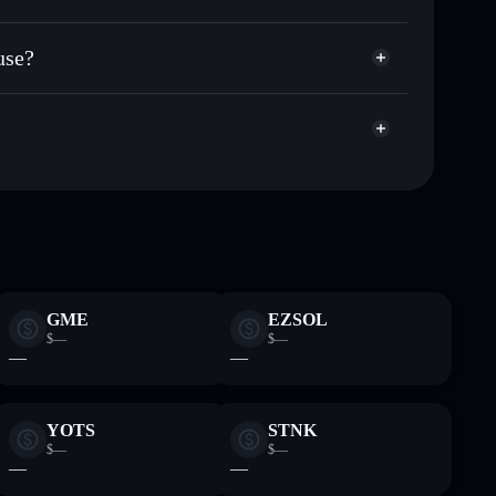
artera sin custodia
Solflare
cular públicamente las carteras usando el agregador de
use?
agregador de privacidad
cio, volumen, capitalización de mercado y liquidez de
pump
cartera sin custodia donde tú controla tus claves
CHILLHOUSE
cartera
GME
EZSOL
$—
$—
—
—
YOTS
STNK
$—
$—
—
—