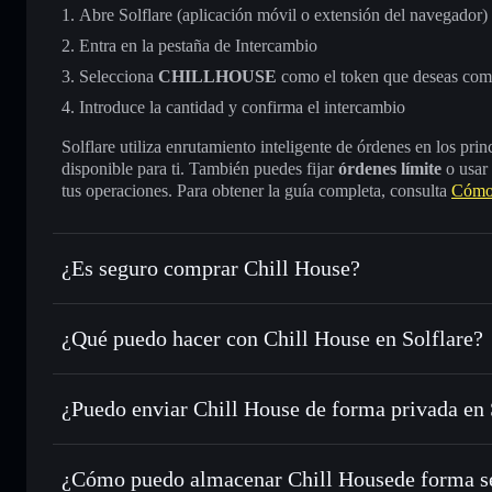
Abre Solflare (aplicación móvil o extensión del navegador)
Entra en la pestaña de Intercambio
Selecciona
CHILLHOUSE
como el token que deseas com
Introduce la cantidad y confirma el intercambio
Solflare utiliza enrutamiento inteligente de órdenes en los pr
disponible para ti. También puedes fijar
órdenes límite
o usar
tus operaciones. Para obtener la guía completa, consulta
Cómo 
¿Es seguro comprar Chill House?
Chill House
token verificado
¿Qué puedo hacer con Chill House en Solflare?
Chill House
cartera de Solflare
¿Puedo enviar Chill House de forma privada en
Intercambiar al instante
: operar con CHILLHOUSE para 
enrutamiento de órdenes inteligente para el mejor precio di
cartera de Solflare
agregador de privacida
Establecer órdenes límite
: automatizar las operaciones 
House
¿Cómo puedo almacenar Chill Housede forma s
Utilizar DCA
: promedio de coste en dólares en CHILLHO