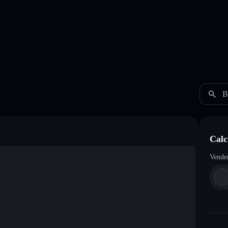
B
Cal
Vende