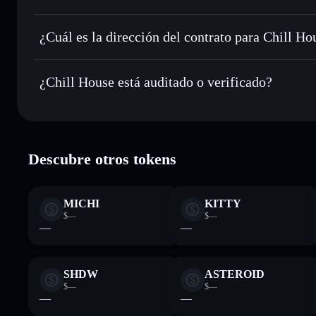
Chill House
c
Enviar de forma privada
: transferir CHILLHOUSE sin vin
privacidad integrado de Solflare
¿Cuál es la dirección del contrato para Chill Ho
Hacer un seguimiento en tiempo real
: monitorizar el pre
Chill House
CHILLHOUSE
GkyPYa7NnCFbduLknCfBfP7p8564X1VZhwZYJ6CZ
¿Chill House está auditado o verificado?
Holdear de forma segura
: almacenar CHILLHOUSE en una 
privadas
Solflare
Chill House
verificado
Descubre otros tokens
MICHI
KITTY
$—
$—
—
—
SHDW
ASTEROID
$—
$—
—
—