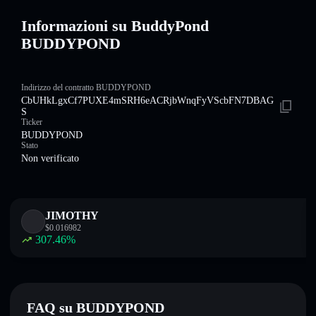
Informazioni su BuddyPond
BUDDYPOND
Indirizzo del contratto BUDDYPOND
CbUHkLgxCf7PUXE4mSRH6eACRjbWnqFyVScbFN7DBAG
S
Ticker
BUDDYPOND
Stato
Non verificato
JIMOTHY
$
0.016982
307.46
%
FAQ su BUDDYPOND