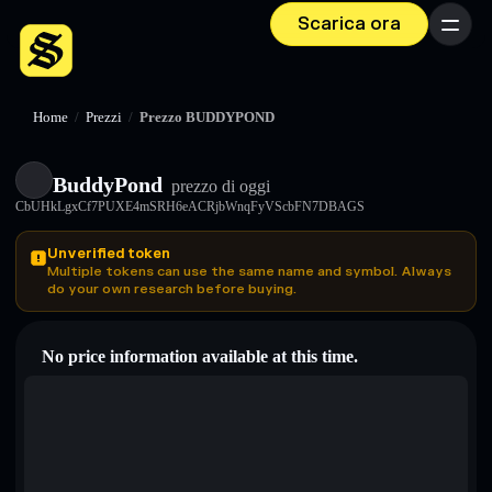
Scarica ora
Menu
Home
/
Prezzi
/
Prezzo BUDDYPOND
BuddyPond
prezzo di oggi
CbUHkLgxCf7PUXE4mSRH6eACRjbWnqFyVScbFN7DBAGS
Unverified token
Multiple tokens can use the same name and symbol. Always
do your own research before buying.
No price information available at this time.