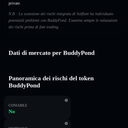
private.
N.B.: La scansione dei rischi integrata di Solflare ha individuato
potenziali problemi con BuddyPond. Esamina sempre le valutazioni
dei rischi prima di fare trading.
Dati di mercato per BuddyPond
Panoramica dei rischi del token
BuddyPond
CONIABILE
No