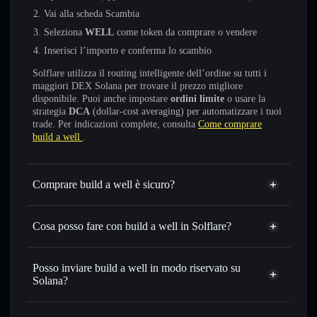
Vai alla scheda Scambia
Seleziona
WELL
come token da comprare o vendere
Inserisci l’importo e conferma lo scambio
Solflare utilizza il routing intelligente dell’ordine su tutti i
maggiori DEX Solana per trovare il prezzo migliore
disponibile. Puoi anche impostare
ordini limite
o usare la
strategia
DCA
(dollar-cost averaging) per automatizzare i tuoi
trade. Per indicazioni complete, consulta
Come comprare
build a well
.
Comprare build a well è sicuro?
build a well
non è verificato
Cosa posso fare con build a well in Solflare?
build a well
wallet Solflare
Scambiare istantaneamente
— scambia WELL in SOL,
Posso inviare build a well in modo riservato su
USDC o in migliaia di altri token Solana al prezzo migliore
Solana?
con il routing intelligente dell’ordine
Aggregatore di privacy
Impostare ordini limite
— automatizza i tuoi trade al