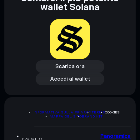
wallet Solana
Disclaimer: Queste informazioni hanno esclusivamente scopi
formativi e non costituiscono una consulenza finanziaria.
Informati sempre autonomamente. Dati forniti da
rugcheck.xyz.
Scarica ora
Accedi al wallet
Scarica ora
Accedi al wallet
INFORMATIVA SULLA PRIVACY
TERMS
COOKIES
MAPPA DEL SITO
BRAND KIT
Panoramica
PRODOTTO