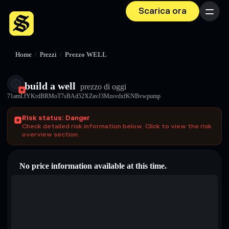
Scarica ora
Menu
Home
/
Prezzi
/
Prezzo WELL
build a well
prezzo di oggi
71amLfYKrdBRMoT7sBAd52XZavJ3MzsvdxfKNBvwpump
Risk status: Danger
Check detailed risk information below. Click to view the risk
overview section.
No price information available at this time.