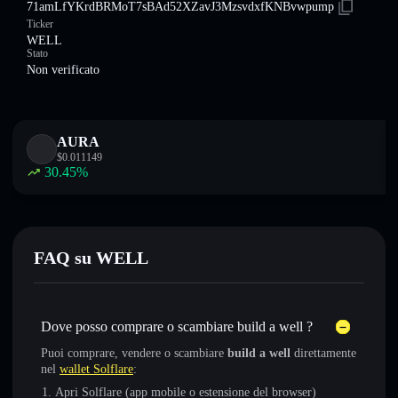
71amLfYKrdBRMoT7sBAd52XZavJ3MzsvdxfKNBvwpump
Ticker
WELL
Stato
Non verificato
AURA
$
0.011149
30.45
%
FAQ su WELL
Dove posso comprare o scambiare build a well ?
Puoi comprare, vendere o scambiare
build a well
direttamente
nel
wallet Solflare
:
Apri Solflare (app mobile o estensione del browser)