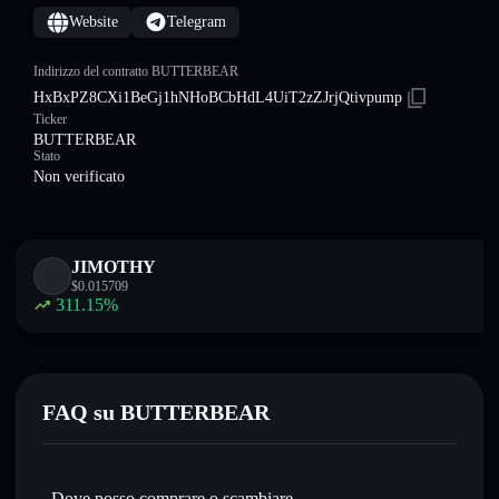
Website
Telegram
Indirizzo del contratto BUTTERBEAR
HxBxPZ8CXi1BeGj1hNHoBCbHdL4UiT2zZJrjQtivpump
Ticker
BUTTERBEAR
Stato
Non verificato
JIMOTHY
$
0.015709
311.15
%
FAQ su BUTTERBEAR
Dove posso comprare o scambiare