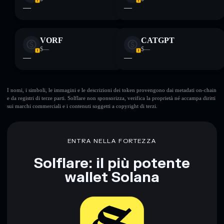
—
—
VORF
CATGPT
$—
$—
—
—
I nomi, i simboli, le immagini e le descrizioni dei token provengono dai metadati on-chain
e da registri di terze parti. Solflare non sponsorizza, verifica la proprietà né accampa diritti
sui marchi commerciali e i contenuti soggetti a copyright di terzi.
ENTRA NELLA FORTEZZA
Solflare: il più potente
wallet Solana