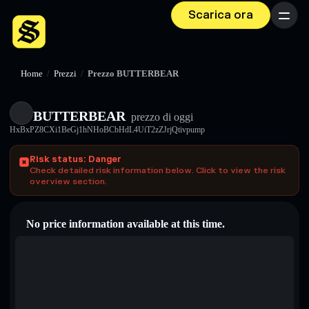
Scarica ora
Menu
Home
/
Prezzi
/
Prezzo BUTTERBEAR
BUTTERBEAR
prezzo di oggi
HxBxPZ8CXi1BeGj1hNHoBCbHdL4UiT2zZJrjQtivpump
Risk status: Danger
Check detailed risk information below. Click to view the risk
overview section.
No price information available at this time.