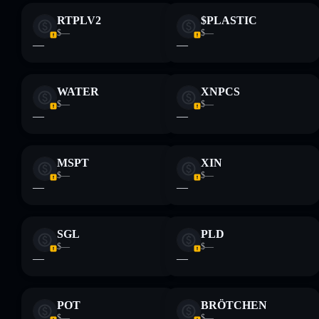
RTPLV2
$PLASTIC
$—
$—
—
—
WATER
XNPCS
$—
$—
—
—
MSPT
XIN
$—
$—
—
—
SGL
PLD
$—
$—
—
—
POT
BRÖTCHEN
$—
$—