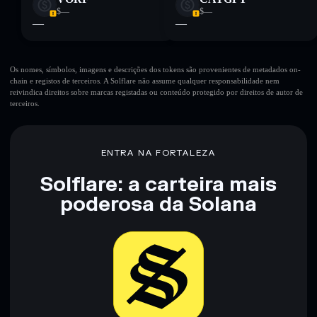
$—
$—
—
—
Os nomes, símbolos, imagens e descrições dos tokens são provenientes de metadados on-
chain e registos de terceiros. A Solflare não assume qualquer responsabilidade nem
reivindica direitos sobre marcas registadas ou conteúdo protegido por direitos de autor de
terceiros.
ENTRA NA FORTALEZA
Solflare: a carteira mais
poderosa da Solana
Baixar agora