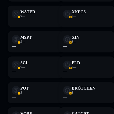
WATER
XNPCS
$—
$—
—
—
MSPT
XIN
$—
$—
—
—
SGL
PLD
$—
$—
—
—
POT
BRÖTCHEN
$—
$—
—
—
VORF
CATGPT