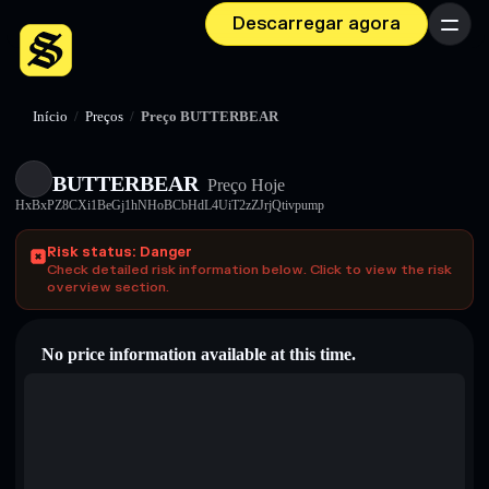
Descarregar agora
Menu
Início
/
Preços
/
Preço BUTTERBEAR
BUTTERBEAR
Preço Hoje
HxBxPZ8CXi1BeGj1hNHoBCbHdL4UiT2zZJrjQtivpump
Risk status: Danger
Check detailed risk information below. Click to view the risk
overview section.
No price information available at this time.