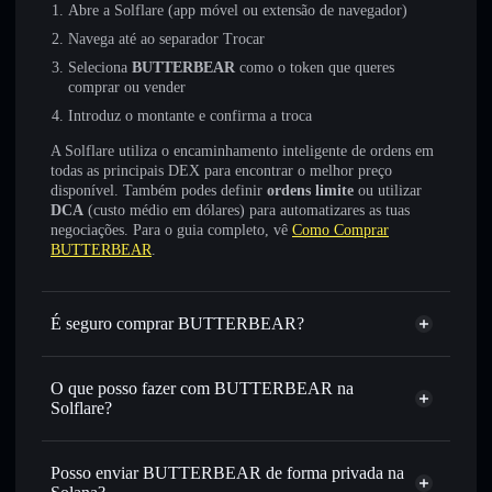
Abre a Solflare (app móvel ou extensão de navegador)
Navega até ao separador Trocar
Seleciona
BUTTERBEAR
como o token que queres
comprar ou vender
Introduz o montante e confirma a troca
A Solflare utiliza o encaminhamento inteligente de ordens em
todas as principais DEX para encontrar o melhor preço
disponível. Também podes definir
ordens limite
ou utilizar
DCA
(custo médio em dólares) para automatizares as tuas
negociações. Para o guia completo, vê
Como Comprar
BUTTERBEAR
.
É seguro comprar BUTTERBEAR?
BUTTERBEAR
não está verificado
O que posso fazer com BUTTERBEAR na
Solflare?
BUTTERBEAR
Carteira Solflare
Trocar instantaneamente
— trocar BUTTERBEAR por
Posso enviar BUTTERBEAR de forma privada na
SOL, USDC ou milhares de outros tokens Solana com