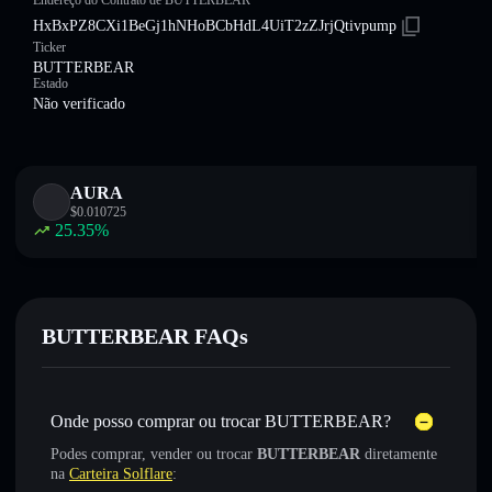
Endereço do Contrato de BUTTERBEAR
HxBxPZ8CXi1BeGj1hNHoBCbHdL4UiT2zZJrjQtivpump
Ticker
BUTTERBEAR
Estado
Não verificado
AURA
$
0.010725
25.35
%
BUTTERBEAR FAQs
Onde posso comprar ou trocar BUTTERBEAR?
Podes comprar, vender ou trocar
BUTTERBEAR
diretamente
na
Carteira Solflare
: