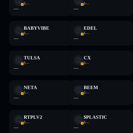
BUTTERBEAR
$—
$—
—
—
Aviso legal: Esta informação é apenas para fins educativos e
BABYVIBE
EDEL
não constitui aconselhamento financeiro. Faz sempre a tua
pesquisa. Dados fornecidos pelo rugcheck.xyz.
$—
$—
—
—
TULSA
CX
$—
$—
—
—
NETA
BEEM
$—
$—
—
—
RTPLV2
$PLASTIC
$—
$—
—
—