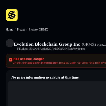
Home
/
Prezzi
/
Prezzo GRMX
Evolution Blockchain Group Inc
(GRMX)
prezzo
FTLekbdstB5WwtSAashaKs3AvBD9xXrjNFamJWy1pump
Risk status: Danger
Check detailed risk information below. Click to view the risk ov
No price information available at this time.