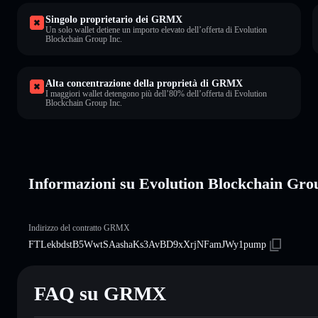
Singolo proprietario dei GRMX
Un solo wallet detiene un importo elevato dell’offerta di Evolution
Blockchain Group Inc.
Alta concentrazione della proprietà di GRMX
I maggiori wallet detengono più dell’80% dell’offerta di Evolution
Blockchain Group Inc.
Informazioni su Evolution Blockchain G
Indirizzo del contratto GRMX
FTLekbdstB5WwtSAashaKs3AvBD9xXrjNFamJWy1pump
FAQ su GRMX