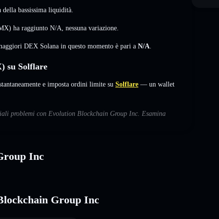
della bassissima liquidità.
RMX) ha raggiunto
N/A
,
nessuna variazione
.
i maggiori DEX Solana in questo momento è pari a
N/A
.
 su Solflare
tantaneamente e imposta ordini limite su
Solflare
— un wallet
nziali problemi con Evolution Blockchain Group Inc. Esamina
 Group Inc
 Blockchain Group Inc