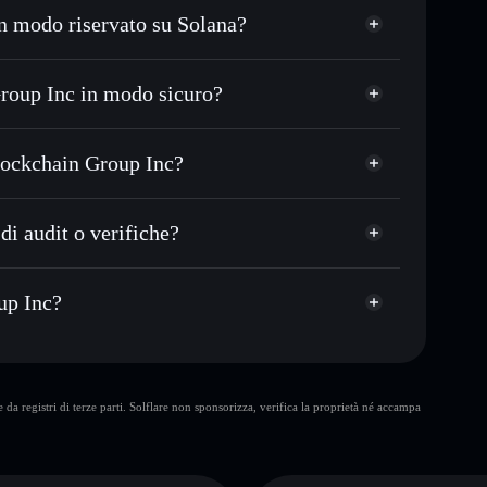
n modo riservato su Solana?
 o in migliaia di altri token Solana al prezzo
zzo desiderato di GRMX
roup Inc in modo sicuro?
 su GRMX nel tempo
p Inc
wallet non-custodial
gare pubblicamente i wallet usando l’Aggregatore di
Evolution Blockchain Group
Blockchain Group Inc?
italizzazione di mercato e liquidità di GRMX
chain Group Inc
et non-custodial all’interno del quale hai il pieno ed
ump
di audit o verifiche?
GRMX
wallet Solflare
to
up Inc?
10 maggiori
da registri di terze parti. Solflare non sponsorizza, verifica la proprietà né accampa
up Inc
singolo
up Inc
Evolution
oup Inc