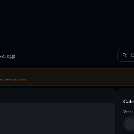
C
 di oggi
erview section.
Calc
Vendi