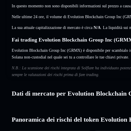
In questo momento non sono disponibili informazioni sul prezzo a causa 
Nelle ultime 24 ore, il volume di Evolution Blockchain Group Inc (G
La sua attuale capitalizzazione di mercato è circa
N/A
. La liquidità su
Fai trading Evolution Blockchain Group Inc (GRMX)
Evolution Blockchain Group Inc (GRMX) è disponibile per scambialo is
Solana non-custodial nel quale sei tu a controllare le tue chiavi private.
N.B.: La scansione dei rischi integrata di Solflare ha individuato pote
sempre le valutazioni dei rischi prima di fare trading.
Dati di mercato per Evolution Blockchain
Panoramica dei rischi del token Evolution