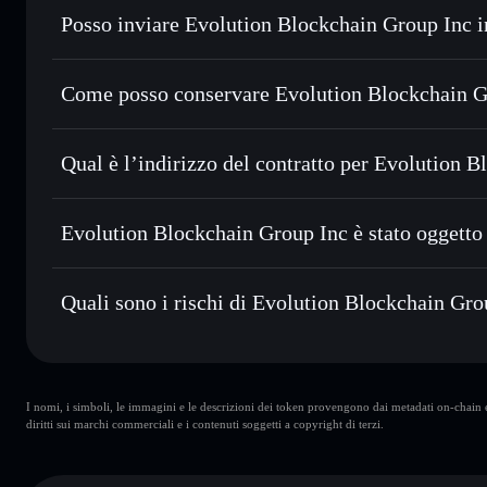
Posso inviare Evolution Blockchain Group Inc i
Scambiare istantaneamente
— scambia GRMX in SOL, USDC
migliore con il routing intelligente dell’ordine
Aggregatore di privacy
Impostare ordini limite
— automatizza i tuoi trade al pre
Come posso conservare Evolution Blockchain G
Usare il DCA
— applica la strategia dollar-cost average
Evolution Blockchain Grou
Inviare in modo riservato
— trasferisci GRMX senza colle
Solflare
Solflare
privacy incorporato di Solflare
Qual è l’indirizzo del contratto per Evolution 
Inc
Monitorare in tempo reale
— conosci prezzo, volume, cap
Aggregatore di privacy
Evolution Block
Conservare in modo sicuro
— tieni i tuoi GRMX in un wall
FTLekbdstB5WwtSAashaKs3AvBD9xXrjNFamJWy1p
Evolution Blockchain Group Inc è stato oggetto 
esclusivo controllo delle tue chiavi private
Evolution Blockchain Group Inc
non è verifica
Quali sono i rischi di Evolution Blockchain Gro
Rischi principali di Evolution Blockchain Group Inc:
I nomi, i simboli, le immagini e le descrizioni dei token provengono dai metadati on-chain e 
wallet
Evolution Blockchain Gro
diritti sui marchi commerciali e i contenuti soggetti a copyright di terzi.
wallet
Evolution Blockchain Gro
Blockchain Group Inc
liquidità limitata
concentrazione di oltre l’80%
Evolution Blockchain Gr