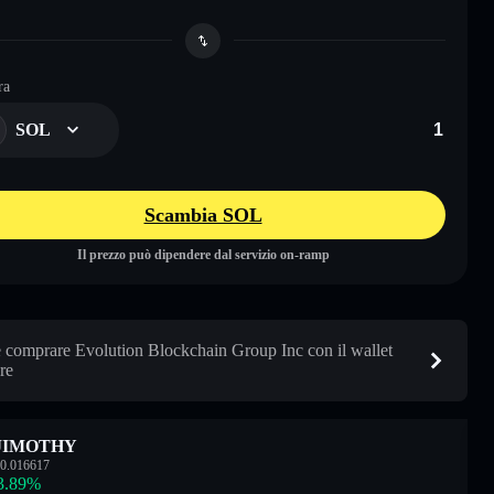
ra
SOL
Scambia SOL
Il prezzo può dipendere dal servizio on-ramp
comprare Evolution Blockchain Group Inc con il wallet
re
JIMOTHY
0.016617
3.89
%