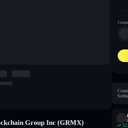
Comp
Come 
Solfla
$
lockchain Group Inc (GRMX)
32