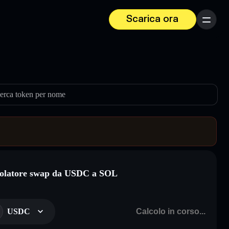
Scarica ora
Menu
erca token per nome
olatore swap da USDC a SOL
USDC