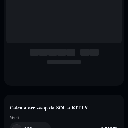
English
Deutsch
Italiano
Português
Español
Calcolatore swap da SOL a KITTY
Vendi