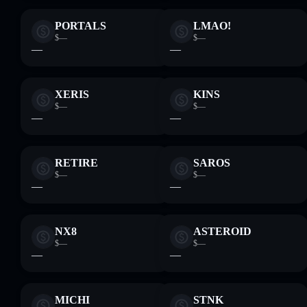
PORTALS
LMAO!
$—
$—
—
—
XERIS
KINS
$—
$—
—
—
RETIRE
SAROS
$—
$—
—
—
NX8
ASTEROID
$—
$—
—
—
MICHI
STNK