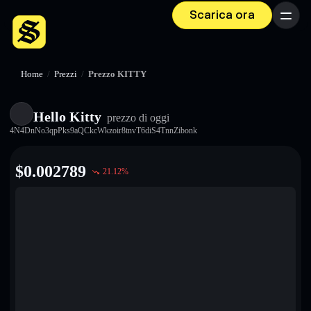
Scarica ora
Menu
Home
/
Prezzi
/
Prezzo KITTY
Hello Kitty
prezzo di oggi
4N4DnNo3qpPks9aQCkcWkzoir8tnvT6diS4TnnZibonk
$
0.002789
21.12
%