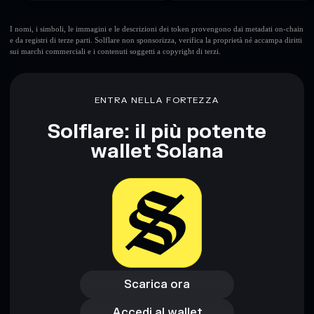
I nomi, i simboli, le immagini e le descrizioni dei token provengono dai metadati on-chain
e da registri di terze parti. Solflare non sponsorizza, verifica la proprietà né accampa diritti
sui marchi commerciali e i contenuti soggetti a copyright di terzi.
ENTRA NELLA FORTEZZA
Solflare: il più potente
wallet Solana
Scarica ora
Accedi al wallet
Scarica ora
Accedi al wallet