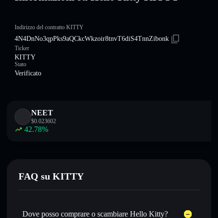
Indirizzo del contratto KITTY
4N4DnNo3qpPks9aQCkcWkzoir8tnvT6diS4TnnZibonk
Ticker
KITTY
Stato
Verificato
NEET
$
0.023602
42.78
%
FAQ su KITTY
Dove posso comprare o scambiare Hello Kitty?