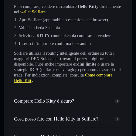
Puoi comprare, vendere o scambiare
Hello Kitty
direttamente
nel
wallet Solflare
:
Apri Solflare (app mobile o estensione del browser)
Vai alla scheda Scambia
Seleziona
KITTY
come token da comprare o vendere
Inserisci l’importo e conferma lo scambio
Solflare utilizza il routing intelligente dell’ordine su tutti i
maggiori DEX Solana per trovare il prezzo migliore
disponibile. Puoi anche impostare
ordini limite
o usare la
strategia
DCA
(dollar-cost averaging) per automatizzare i tuoi
trade. Per indicazioni complete, consulta
Come comprare
Hello Kitty
.
Comprare Hello Kitty è sicuro?
Hello Kitty
token verificato
Cosa posso fare con Hello Kitty in Solflare?
Hello Kitty
wallet Solflare
Scambiare istantaneamente
— scambia KITTY in SOL,