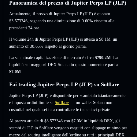
Panoramica del prezzo di Jupiter Perps LP (JLP)
Attualmente, il prezzo di Jupiter Perps LP (JLP) è quotato
$3.573346
, segnando una diminuzione di 0.60%
rispetto alle
precedenti 24 ore.
Il volume 24h di Jupiter Perps LP (JLP) si attesta a
$8.1M
,
un
aumento of 38.65%
rispetto al giorno prima.
La sua attuale capitalizzazione di mercato è circa
$790.2M
. La
liquidità sui maggiori DEX Solana in questo momento è pari a
$7.0M
.
Fai trading Jupiter Perps LP (JLP) su Solflare
Jupiter Perps LP (JLP) è disponibile per scambialo istantaneamente
e imposta ordini limite su
Solflare
— un wallet Solana non-
custodial nel quale sei tu a controllare le tue chiavi private.
Al prezzo attuale di $3.573346 con $7.0M in liquidità DEX, gli
scambi di JLP in Solflare vengono eseguiti con slippage minimo per
mezzo del routing intelligente dell’ordine su tutti i principali DEX