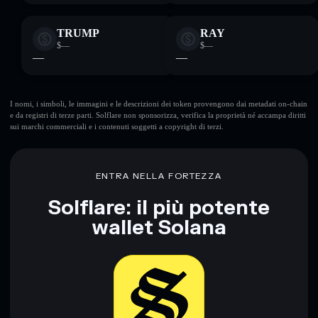
TRUMP
RAY
$—
$—
—
—
I nomi, i simboli, le immagini e le descrizioni dei token provengono dai metadati on-chain
e da registri di terze parti. Solflare non sponsorizza, verifica la proprietà né accampa diritti
sui marchi commerciali e i contenuti soggetti a copyright di terzi.
ENTRA NELLA FORTEZZA
Solflare: il più potente
wallet Solana