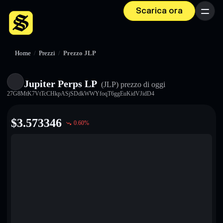
Scarica ora
Menu
Home
/
Prezzi
/
Prezzo JLP
Jupiter Perps LP
(JLP)
prezzo di oggi
27G8MtK7VtTcCHkpASjSDdkWWYfoqT6ggEuKidVJidD4
$
3.573346
0.60
%