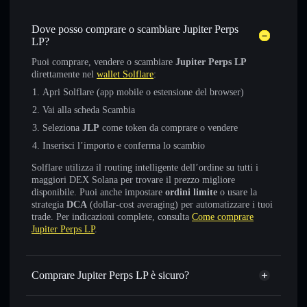
Dove posso comprare o scambiare Jupiter Perps
LP?
Puoi comprare, vendere o scambiare
Jupiter Perps LP
direttamente nel
wallet Solflare
:
Apri Solflare (app mobile o estensione del browser)
Vai alla scheda Scambia
Seleziona
JLP
come token da comprare o vendere
Inserisci l’importo e conferma lo scambio
Solflare utilizza il routing intelligente dell’ordine su tutti i
maggiori DEX Solana per trovare il prezzo migliore
disponibile. Puoi anche impostare
ordini limite
o usare la
strategia
DCA
(dollar-cost averaging) per automatizzare i tuoi
trade. Per indicazioni complete, consulta
Come comprare
Jupiter Perps LP
.
Comprare Jupiter Perps LP è sicuro?
Jupiter Perps LP
token verificato