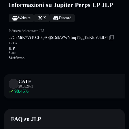
Informazioni su Jupiter Perps LP JLP
Website
X
Discord
Indirizzo del contratto JLP
27G8MtK7VtTcCHkpASjSDdkWWYfoqT6ggEuKidVJidD4
Ticker
JLP
Stato
Verificato
CATE
$
0.032873
98.46
%
FAQ su JLP