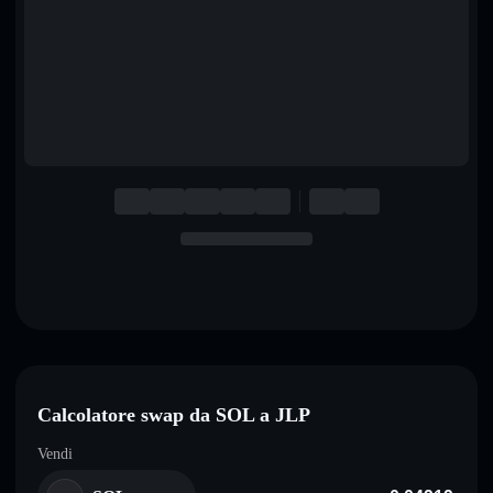
English
Deutsch
Italiano
Português
Español
Calcolatore swap da SOL a JLP
Vendi