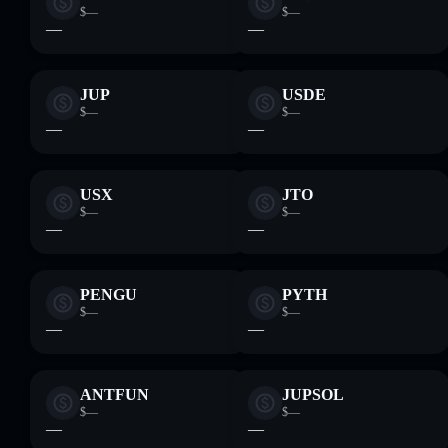
$—
$—
—
—
JUP
USDE
$—
$—
—
—
USX
JTO
$—
$—
—
—
PENGU
PYTH
$—
$—
—
—
ANTFUN
JUPSOL
$—
$—
—
—