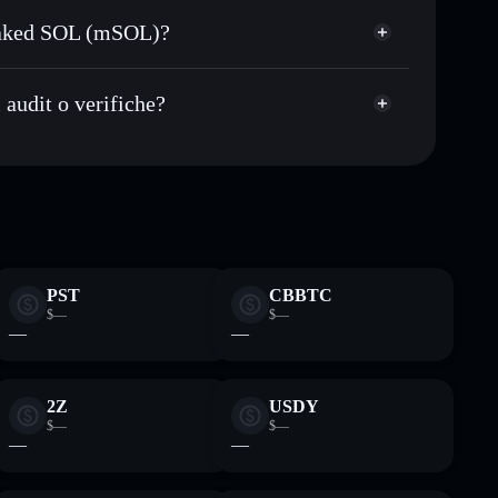
gare pubblicamente i wallet usando l’Aggregatore di
staked SOL (mSOL)?
italizzazione di mercato e liquidità di MSOL
ed SOL (mSOL)
et non-custodial all’interno del quale hai il pieno ed
audit o verifiche?
MSOL
wallet Solflare
PST
CBBTC
$—
$—
—
—
2Z
USDY
$—
$—
—
—