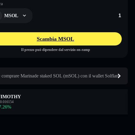
ra
MSOL
Scambia MSOL
Il prezzo può dipendere dal servizio on-ramp
comprare Marinade staked SOL (mSOL) con il wallet Solflare
JIMOTHY
0.016154
7.26
%