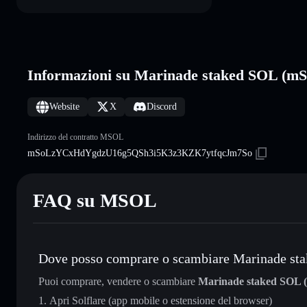
Informazioni su Marinade staked SOL (
Website
X
Discord
Indirizzo del contratto MSOL
mSoLzYCxHdYgdzU16g5QSh3i5K3z3KZK7ytfqcJm7So
FAQ su MSOL
Dove posso comprare o scambiare Marinade s
Puoi comprare, vendere o scambiare
Marinade staked SOL
Apri Solflare (app mobile o estensione del browser)