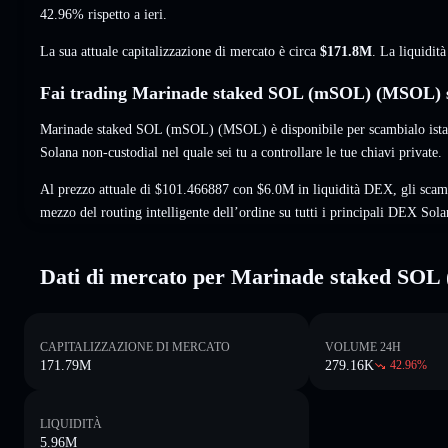
42.96%
rispetto a ieri.
La sua attuale capitalizzazione di mercato è circa
$171.8M
. La liquidi
Fai trading Marinade staked SOL (mSOL) (MSOL) s
Marinade staked SOL (mSOL) (MSOL) è disponibile per scambialo istan
Solana non-custodial nel quale sei tu a controllare le tue chiavi private.
Al prezzo attuale di $101.466887 con $6.0M in liquidità DEX, gli sca
mezzo del routing intelligente dell’ordine su tutti i principali DEX Sola
Dati di mercato per Marinade staked SO
CAPITALIZZAZIONE DI MERCATO
VOLUME 24H
171.79M
279.16K
42.96
%
LIQUIDITÀ
5.96M