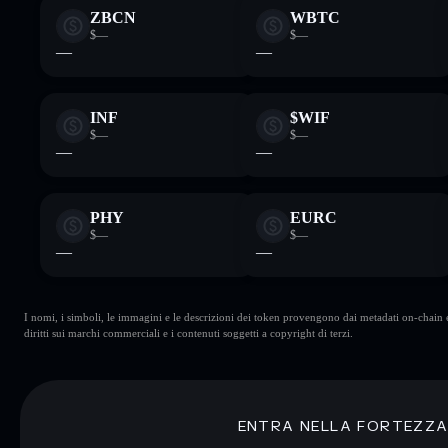
ZBCN
WBTC
$—
$—
—
—
INF
$WIF
$—
$—
—
—
PHY
EURC
$—
$—
—
—
I nomi, i simboli, le immagini e le descrizioni dei token provengono dai metadati on-chain e 
diritti sui marchi commerciali e i contenuti soggetti a copyright di terzi.
ENTRA NELLA FORTEZZ