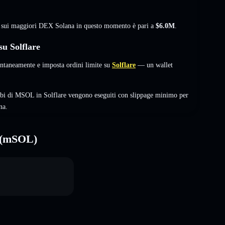
tà sui maggiori DEX Solana in questo momento è pari a
$6.0M
.
u Solflare
taneamente e imposta ordini limite su
Solflare
— un wallet
mbi di MSOL in Solflare vengono eseguiti con slippage minimo per
na.
L (mSOL)