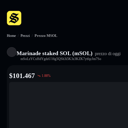
Home
/
Prezzi
/
Prezzo MSOL
Marinade staked SOL (mSOL)
prezzo di oggi
mSoLzYCxHdYgdzU16g5QSh3i5K3z3KZK7ytfqcJm7So
$
101.467
1.88
%