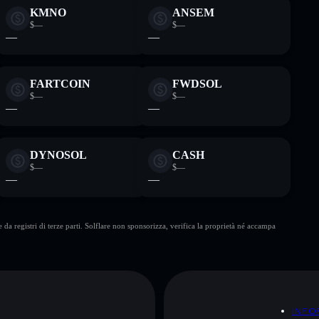
KMNO
ANSEM
$—
$—
—
—
FARTCOIN
FWDSOL
$—
$—
—
—
DYNOSOL
CASH
$—
$—
—
—
da registri di terze parti. Solflare non sponsorizza, verifica la proprietà né accampa
A
INFO