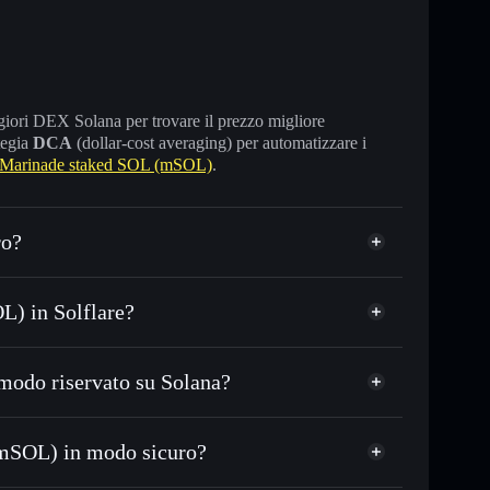
maggiori DEX Solana per trovare il prezzo migliore
tegia
DCA
(dollar-cost averaging) per automatizzare i
Marinade staked SOL (mSOL)
.
ro?
L) in Solflare?
modo riservato su Solana?
 o in migliaia di altri token Solana al prezzo
Marinade
zzo desiderato di MSOL
mSOL) in modo sicuro?
su MSOL nel tempo
OL)
wallet non-custodial