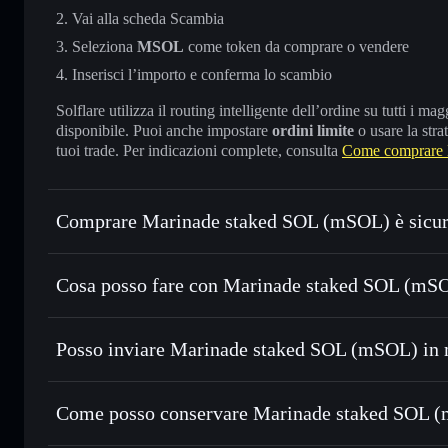
Vai alla scheda Scambia
Seleziona
MSOL
come token da comprare o vendere
Inserisci l’importo e conferma lo scambio
Solflare utilizza il routing intelligente dell’ordine su tutti i 
disponibile. Puoi anche impostare
ordini limite
o usare la stra
tuoi trade. Per indicazioni complete, consulta
Come comprare 
Comprare Marinade staked SOL (mSOL) è sicu
Marinade staked SOL (mSOL)
token verificato
Cosa posso fare con Marinade staked SOL (mSO
Marinade staked SOL (mSOL)
wallet Solflare
Posso inviare Marinade staked SOL (mSOL) in 
Scambiare istantaneamente
— scambia MSOL in SOL, USDC
migliore con il routing intelligente dell’ordine
wallet Solflare
Aggregatore di privacy
Impostare ordini limite
— automatizza i tuoi trade al pre
staked SOL (mSOL)
Come posso conservare Marinade staked SOL (
Usare il DCA
— applica la strategia dollar-cost average 
Marinade staked SOL (mS