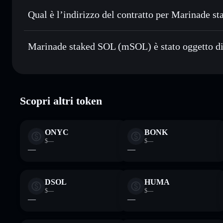
Inviare in modo riservato
— trasferisci MSOL senza colle
Solflare
privacy incorporato di Solflare
Qual è l’indirizzo del contratto per Marinade 
Monitorare in tempo reale
— conosci prezzo, volume, cap
Aggregatore di privacy
Marinade stak
Conservare in modo sicuro
— tieni i tuoi MSOL in un wall
mSoLzYCxHdYgdzU16g5QSh3i5K3z3KZK7ytfqcJm7So
Marinade staked SOL (mSOL) è stato oggetto di 
esclusivo controllo delle tue chiavi private
Marinade staked SOL (mSOL)
verificato
Scopri altri token
ONYC
BONK
$—
$—
—
—
DSOL
HUMA
$—
$—
—
—