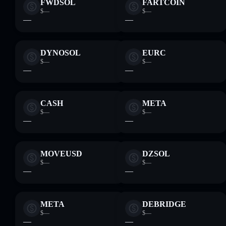
FWDSOL
FARTCOIN
$—
$—
—
—
DYNOSOL
EURC
$—
$—
—
—
CASH
META
$—
$—
—
—
MOVEUSD
DZSOL
$—
$—
—
—
META
DEBRIDGE
$—
$—
—
—