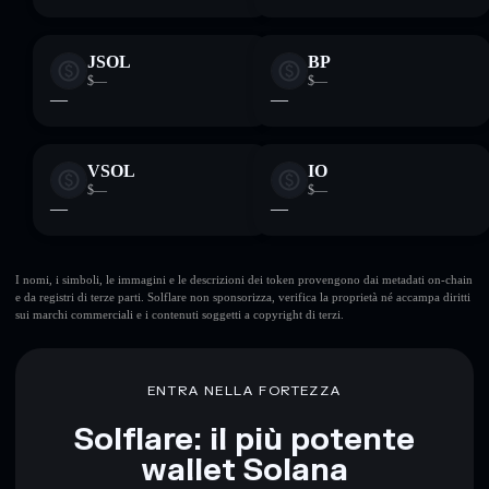
JSOL
BP
$—
$—
—
—
VSOL
IO
$—
$—
—
—
I nomi, i simboli, le immagini e le descrizioni dei token provengono dai metadati on-chain
e da registri di terze parti. Solflare non sponsorizza, verifica la proprietà né accampa diritti
sui marchi commerciali e i contenuti soggetti a copyright di terzi.
ENTRA NELLA FORTEZZA
Solflare: il più potente
wallet Solana