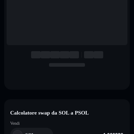
English
Deutsch
Italiano
Português
Español
Calcolatore swap da SOL a PSOL
Vendi