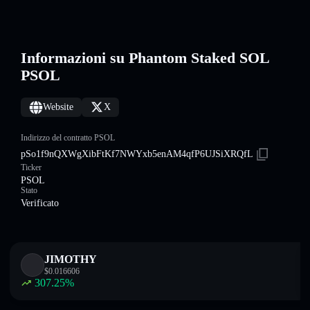
Informazioni su Phantom Staked SOL
PSOL
Website
X
Indirizzo del contratto PSOL
pSo1f9nQXWgXibFtKf7NWYxb5enAM4qfP6UJSiXRQfL
Ticker
PSOL
Stato
Verificato
JIMOTHY
$
0.016606
307.25
%