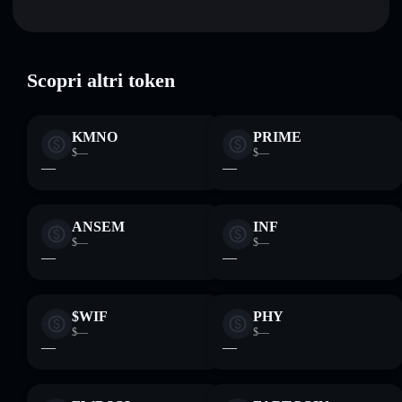
wallet non-custodial all’interno del quale hai il pieno ed
Phantom Staked SOL
verificato
esclusivo controllo delle tue chiavi private
PSOL
wallet Solflare
Scopri altri token
KMNO
PRIME
$—
$—
—
—
ANSEM
INF
$—
$—
—
—
$WIF
PHY
$—
$—
—
—