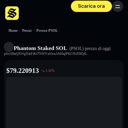
Scarica ora
Menu
Home
/
Prezzi
/
Prezzo PSOL
Phantom Staked SOL
(PSOL)
prezzo di oggi
pSo1f9nQXWgXibFtKf7NWYxb5enAM4qfP6UJSiXRQfL
$
79.220913
1.42
%