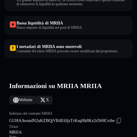
Un grande importo di token LP di MRIIA sono sbloccati e questo consente
di rimuovere la liquidità in qualsiasi momento.
Bassa liquidità di MRIIA
Basso importo di liquidità nel pool di MRIIA.
I metadati di MRIIA sono mutevoli
I metadati del token MRIIA possono essere modificati dal proprietario.
Informazioni su MRIIA MRIIA
Website
X
Indirizzo del contratto MRIIA
GUHAAwmdN2uKZBQjVR4E6JjzTrKsqHk8Kz2rDtHCvibe
Ticker
MRIIA
Stato