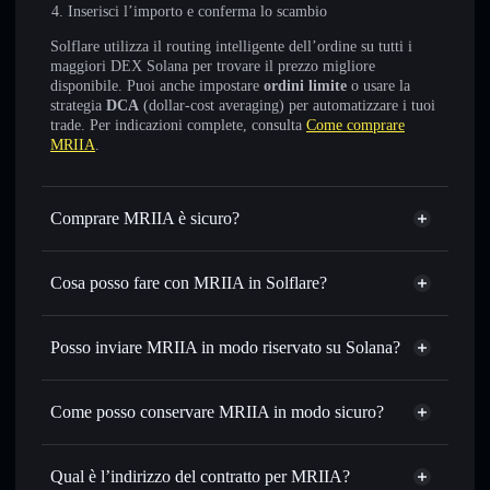
Inserisci l’importo e conferma lo scambio
Solflare utilizza il routing intelligente dell’ordine su tutti i
maggiori DEX Solana per trovare il prezzo migliore
disponibile. Puoi anche impostare
ordini limite
o usare la
strategia
DCA
(dollar-cost averaging) per automatizzare i tuoi
trade. Per indicazioni complete, consulta
Come comprare
MRIIA
.
Comprare MRIIA è sicuro?
MRIIA
non è verificato
Cosa posso fare con MRIIA in Solflare?
MRIIA
wallet Solflare
Scambiare istantaneamente
— scambia MRIIA in SOL,
Posso inviare MRIIA in modo riservato su Solana?
USDC o in migliaia di altri token Solana al prezzo migliore
Aggregatore di privacy
con il routing intelligente dell’ordine
Come posso conservare MRIIA in modo sicuro?
Impostare ordini limite
— automatizza i tuoi trade al
prezzo desiderato di MRIIA
MRIIA
Usare il DCA
— applica la strategia dollar-cost average su
wallet non-custodial
Solflare
Qual è l’indirizzo del contratto per MRIIA?
MRIIA nel tempo