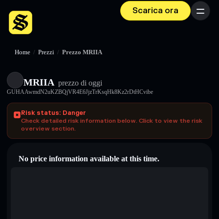
Scarica ora
Menu
Home
/
Prezzi
/
Prezzo MRIIA
MRIIA
prezzo di oggi
GUHAAwmdN2uKZBQjVR4E6JjzTrKsqHk8Kz2rDtHCvibe
Risk status: Danger
Check detailed risk information below. Click to view the risk
overview section.
No price information available at this time.